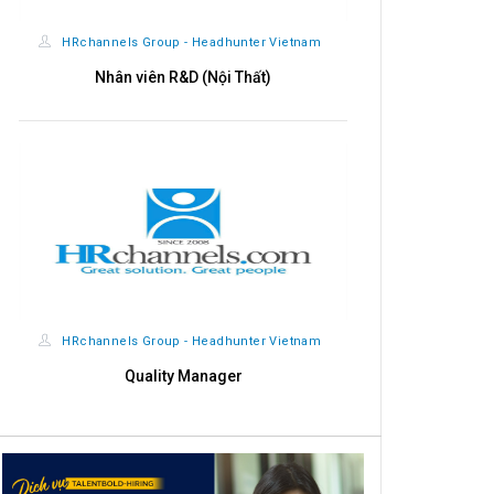
HRchannels Group - Headhunter Vietnam
HRchannels
Nhân viên R&D (Nội Thất)
Import - Exp
HRchannels Group - Headhunter Vietnam
HRchannels
Quality Manager
Giá