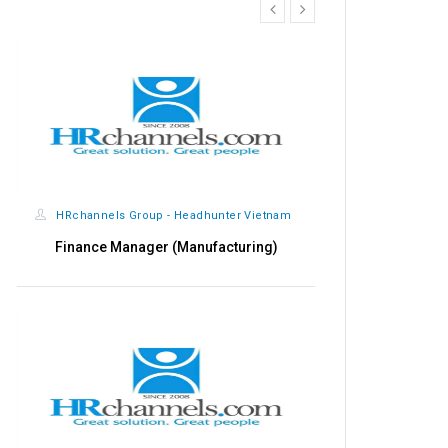
prev
next
HRchannels Group - Headhunter Vietnam
HRchannels
Finance Manager (Manufacturing)
Qualit