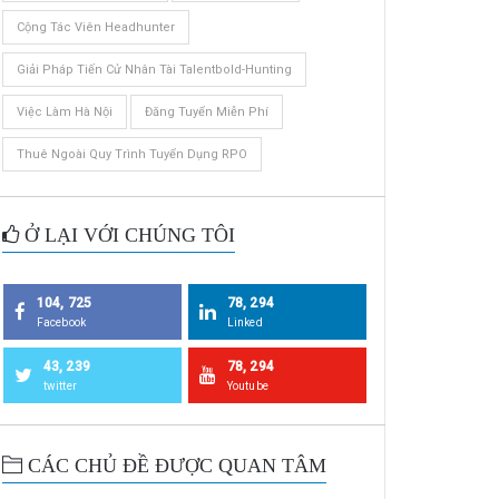
Cộng Tác Viên Headhunter
Giải Pháp Tiến Cử Nhân Tài Talentbold-Hunting
Việc Làm Hà Nội
Đăng Tuyển Miễn Phí
Thuê Ngoài Quy Trình Tuyển Dụng RPO
Ở LẠI VỚI CHÚNG TÔI
104, 725
78, 294
Facebook
Linked
43, 239
78, 294
twitter
Youtube
CÁC CHỦ ĐỀ ĐƯỢC QUAN TÂM