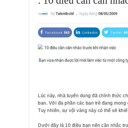
. 10 điều cần cân nhắ
By
Talentbold
ــ
Ngày đăng
08/05/2009
Facebook
563
Linkedin
Twitter
65
Bạn vừa nhận được lời mời làm việc từ một công ty
Lúc này, nhà tuyển dụng đã chính thức ch
bạn. Với đa phần các bạn trẻ đang mong c
Tuy nhiên, sự vội vàng này có thể sẽ khiế
Dưới đây là 10 điều bạn nên cân nhắc trư