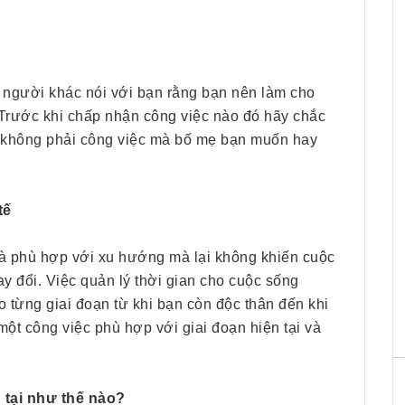
HRchannels Group - Headhunter Vietnam
Phiên Dịch Anh - Trung
người khác nói với bạn rằng bạn nên làm cho
 Trước khi chấp nhận công việc nào đó hãy chắc
, không phải công việc mà bố mẹ bạn muốn hay
tế
à phù hợp với xu hướng mà lại không khiến cuộc
ay đổi. Việc quản lý thời gian cho cuộc sống
HRchannels Group - Headhunter Vietnam
eo từng giai đoạn từ khi bạn còn độc thân đến khi
Merchandise Manager
một công việc phù hợp với giai đoạn hiện tại và
n tại như thế nào?