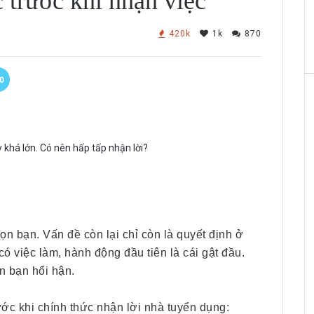
c trước khi nhận việc
420k
1k
870
0
 khá lớn. Có nên hấp tấp nhận lời?
ọn bạn. Vấn đề còn lại chỉ còn là quyết định ở
ó việc làm, hành động đầu tiên là cái gật đầu.
n bạn hối hận.
ớc khi chính thức nhận lời nhà tuyển dụng: