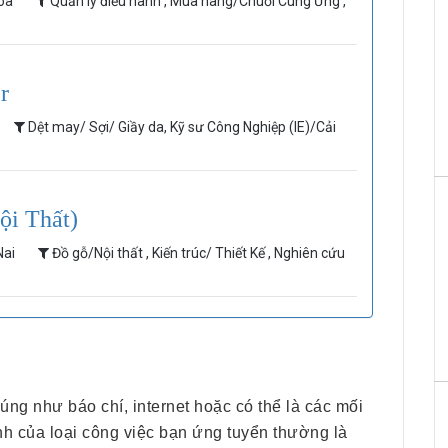
Hoà
Quản lý điều hành , Mua hàng/Chuỗi Cung Ứng ,
)
r
Dệt may/ Sợi/ Giầy da, Kỹ sư Công Nghiệp (IE)/Cải
ội Thất)
Nai
Đồ gỗ/Nội thất , Kiến trúc/ Thiết Kế , Nghiên cứu
úng như báo chí, internet hoặc có thể là các mối
nh của loại công việc bạn ứng tuyển thường là