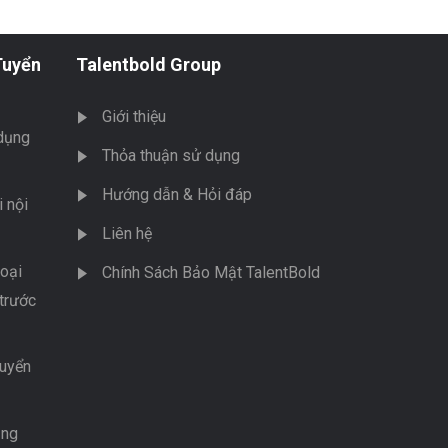
Tuyển
Talentbold Group
Giới thiệu
dụng
Thỏa thuận sử dụng
Hướng dẫn & Hỏi đáp
 nội
Liên hệ
oại
Chính Sách Bảo Mật TalentBold
trước
tuyển
ụng