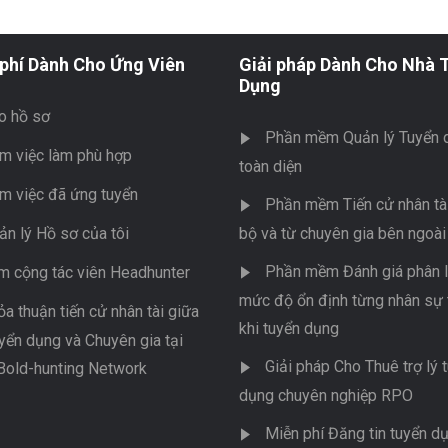
phí Dành Cho Ứng Viên
Giải pháp Dành Cho Nhà 
Dụng
o hồ sơ
Phần mềm Quản lý Tuyển 
m việc làm phù hợp
toàn diện
m việc đã ứng tuyển
Phần mềm Tiến cử nhân tài
ản lý Hồ sơ của tôi
bộ và từ chuyên gia bên ngoài
Phần mềm Đánh giá phân l
m cộng tác viên Headhunter
mức độ ổn định từng nhân sự 
ỏa thuận tiến cử nhân tài giữa
khi tuyển dụng
yển dụng và Chuyên gia tại
Giải pháp Cho Thuê trợ lý 
Bold-hunting Network
dụng chuyên nghiệp RPO
Miễn phí Đăng tin tuyển d