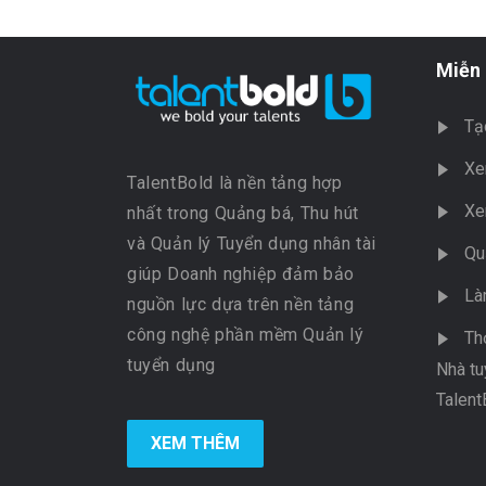
Miễn 
Tạ
Xe
TalentBold là nền tảng hợp
Xe
nhất trong Quảng bá, Thu hút
và Quản lý Tuyển dụng nhân tài
Qu
giúp Doanh nghiệp đảm bảo
Là
nguồn lực dựa trên nền tảng
công nghệ phần mềm Quản lý
Th
tuyển dụng
Nhà tu
Talent
XEM THÊM