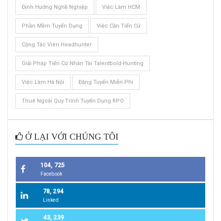
Định Hướng Nghề Nghiệp
Việc Làm HCM
Phần Mềm Tuyển Dụng
Việc Cần Tiến Cử
Cộng Tác Viên Headhunter
Giải Pháp Tiến Cử Nhân Tài Talentbold-Hunting
Việc Làm Hà Nội
Đăng Tuyển Miễn Phí
Thuê Ngoài Quy Trình Tuyển Dụng RPO
Ở LẠI VỚI CHÚNG TÔI
104, 725
Facebook
78, 294
Linked
43, 239