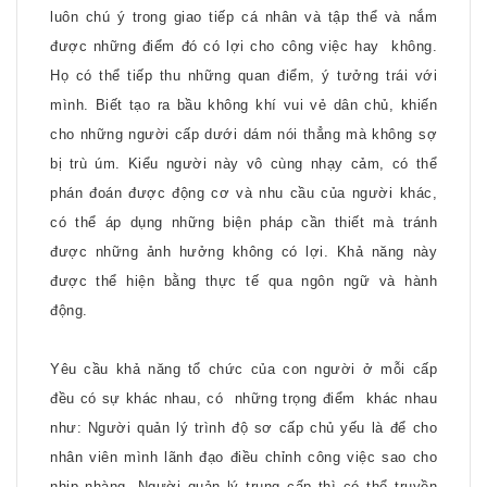
luôn chú ý trong giao tiếp cá nhân và tập thể và nắm
được những điểm đó có lợi cho công việc hay
không.
Họ có thể tiếp thu những quan điểm, ý tưởng trái với
mình. Biết tạo ra bầu không khí vui vẻ dân chủ, khiến
cho những người cấp dưới dám nói thẳng mà không sợ
bị trù úm. Kiểu người này vô cùng nhạy cảm, có thể
phán đoán được động cơ và nhu cầu của người khác,
có thể áp dụng những biện pháp cần thiết mà tránh
được những ảnh hưởng không có lợi. Khả năng này
được thể hiện bằng thực tế qua ngôn ngữ và hành
động.
Yêu cầu khả năng tổ chức của con người ở mỗi cấp
đều có sự khác nhau, có
những trọng điểm
khác nhau
như: Người quản lý trình độ sơ cấp chủ yếu là để cho
nhân viên mình lãnh đạo điều chỉnh công việc sao cho
nhịp nhàng. Người quản lý trung cấp thì có thể truyền