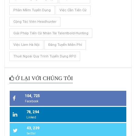
Phần Mềm Tuyển Dụng
Việc Cần Tiến Cử
Cộng Tác Viên Headhunter
Giải Pháp Tiến Cử Nhân Tài Talentbold-Hunting
Việc Làm Hà Nội
Đăng Tuyển Miễn Phí
Thuê Ngoài Quy Trình Tuyển Dụng RPO
Ở LẠI VỚI CHÚNG TÔI
104, 725
Facebook
78, 294
Linked
43, 239
twitter