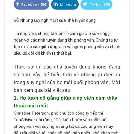
Facebook
563
Linkedin
Twitter
650
Là ứng viên, chúng ta luôn có cảm giác lo sợ và ngại
ngần với các nhà tuyển dụng khi phỏng vấn. Chúng ta tự
tạo ra rào cản giữa ứng viên và người phỏng vấn và chính
điều đó đôi khi khiến ta thất bại.
Thực sự thì các nhà tuyển dụng không đáng
sợ như vậy, để hiểu hơn về những gì diễn ra
trong suy nghĩ của họ mỗi buổi phỏng vấn. Mời
bạn xem qua bài viết sau:
1. Họ luôn cố gắng giúp ứng viên cảm thấy
thoải mái nhất
Christine Peterson, phó chủ tịch công ty tiếp thị
TripAdvisor nói rằng, “Tôi luôn bước vào mỗi buổi
phỏng vấn với suy nghĩ rằng tất cả các ứng viên này
đều rất giỏi và tôi chắc sẽ phải gặp nhiều khó khăn mới