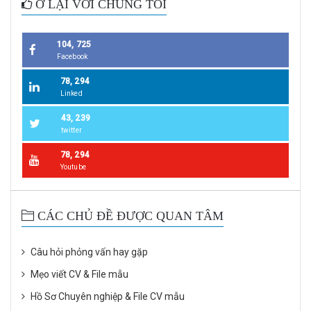
Ở LẠI VỚI CHÚNG TÔI
104, 725
Facebook
78, 294
Linked
43, 239
twitter
78, 294
Youtube
CÁC CHỦ ĐỀ ĐƯỢC QUAN TÂM
Câu hỏi phỏng vấn hay gặp
Mẹo viết CV & File mẫu
Hồ Sơ Chuyên nghiệp & File CV mẫu