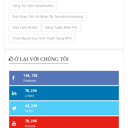
Cộng Tác Viên Headhunter
Giải Pháp Tiến Cử Nhân Tài Talentbold-Hunting
Việc Làm Hà Nội
Đăng Tuyển Miễn Phí
Thuê Ngoài Quy Trình Tuyển Dụng RPO
Ở LẠI VỚI CHÚNG TÔI
104, 725
Facebook
78, 294
Linked
43, 239
twitter
78, 294
Youtube