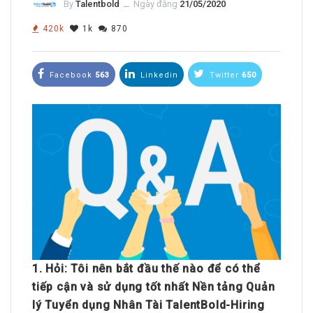
By
Talentbold
ــ
Ngày đăng
21/05/2020
420k
1k
870
Facebook
563
Linkedin
Twitter
650
1.
Hỏi: Tôi nên bắt đầu thế nào để có thể
tiếp cận và sử dụng tốt nhất Nền tảng Quản
lý Tuyển dụng Nhân Tài TalentBold-Hiring