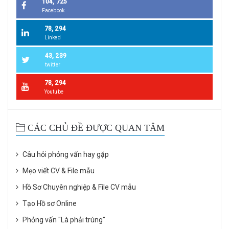
104, 725
Facebook
78, 294
Linked
43, 239
twitter
78, 294
Youtube
CÁC CHỦ ĐỀ ĐƯỢC QUAN TÂM
Câu hỏi phỏng vấn hay gặp
Mẹo viết CV & File mẫu
Hồ Sơ Chuyên nghiệp & File CV mẫu
Tạo Hồ sơ Online
Phỏng vấn "Là phải trúng"