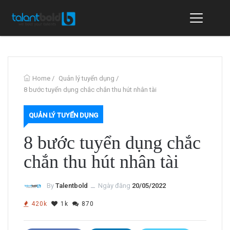
Home
/
Quản lý tuyển dụng
/
8 bước tuyển dụng chắc chắn thu hút nhân tài
QUẢN LÝ TUYỂN DỤNG
8 bước tuyển dụng chắc
chắn thu hút nhân tài
By
Talentbold
ــ
Ngày đăng
20/05/2022
420k
1k
870