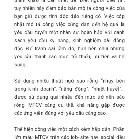
tham khảo là cần thiết để “biết người biết ta”,
tuy nhiên hãy đảm bảo bản mô tả công việc của
bạn giữ được tính độc đáo riêng có. Việc cóp
nhặt mô tả công việc cũng dẫn đến hệ quả là
yêu cầu tuyển một nhân sự hoàn hảo với danh
sách yêu cầu kỹ năng, kinh nghiệm dài dằng
dặc. Để tránh sai lầm đó, bạn nên chia những
yêu cầu thành các mục: tối thiểu, ưu tiên và bổ
sung.
Sử dụng nhiều thuật ngữ sáo rỗng: “nhạy bén
trong kinh doanh”, “năng động”, “nhiệt huyết”…
được sử dụng quá nhiều đến mức trở nên sáo
rỗng. MTCV càng cụ thể, khả năng gặp được
các ứng viên đúng với yêu cầu càng cao.
Thể hiện công việc một cách kém hấp dẫn: Phần
lớn mẫu MTCV trên các job-site hay social đều