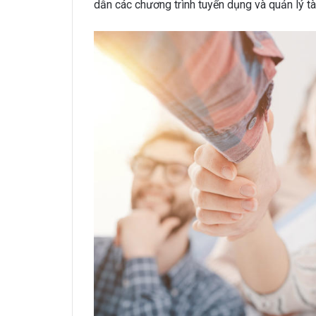
dẫn các chương trình tuyển dụng và quản lý tà
HRchannels Group - Headh
Phiên Dịch Anh - 
HRchannels Group - Headh
Merchandise Ma