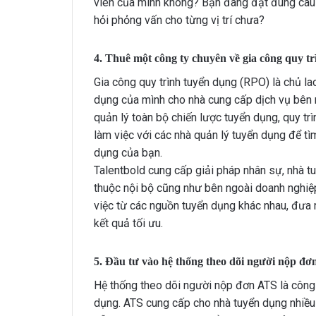
viên của mình không? Bạn đang đặt đúng câu 
hỏi phỏng vấn cho từng vị trí chưa?
4. Thuê một công ty chuyên về gia công quy t
Gia công quy trình tuyển dụng (RPO) là chủ l
dụng của mình cho nhà cung cấp dịch vụ bên n
quản lý toàn bộ chiến lược tuyển dụng, quy tr
làm việc với các nhà quản lý tuyển dụng để tìm
dụng của bạn.
HRchannels Group - Headh
Talentbold cung cấp giải pháp nhân sự, nhà t
Project Electrical 
thuộc nội bộ cũng như bên ngoài doanh nghiệp.
việc từ các nguồn tuyển dụng khác nhau, đưa r
kết quả tối ưu.
5. Đầu tư vào hệ thống theo dõi người nộp đơ
Hệ thống theo dõi người nộp đơn ATS là công 
dụng. ATS cung cấp cho nhà tuyển dụng nhiều 