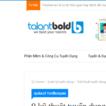
Tư Vấn
Gig Economy và Freelancer: Sự thay đổi của t
Phần Mềm & Công Cụ Tuyển Dụng
Tuyển & Dụ
Home
/
Quản lý tuyển dụng
/
9 kỹ thuật tuyển dụng
QUẢN LÝ TUYỂN DỤNG