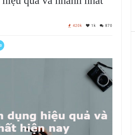
 hiệu quả và nhanh nhất
420k
1k
870
0