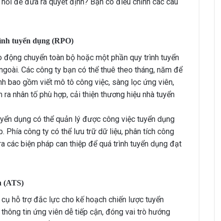
hỏi để đưa ra quyết định? Bạn có điều chỉnh các câu
rình tuyển dụng (RPO)
ao động chuyển toàn bộ hoặc một phần quy trình tuyển
goài. Các công ty bạn có thể thuê theo tháng, năm để
ình bao gồm viết mô tô công việc, sàng lọc ứng viên,
 ra nhân tố phù hợp, cải thiện thương hiệu nhà tuyển
unter Vietnam
HRchannels Group - Headhunter Vietnam
uyển dụng có thể quản lý được công việc tuyển dụng
Engineer
Finance Manager (Manufacturing)
 Phía công ty có thể lưu trữ dữ liệu, phân tích công
a các biện pháp can thiệp để quá trình tuyển dụng đạt
n (ATS)
cụ hỗ trợ đắc lực cho kế hoạch chiến lược tuyển
thông tin ứng viên dễ tiếp cận, đóng vai trò hướng