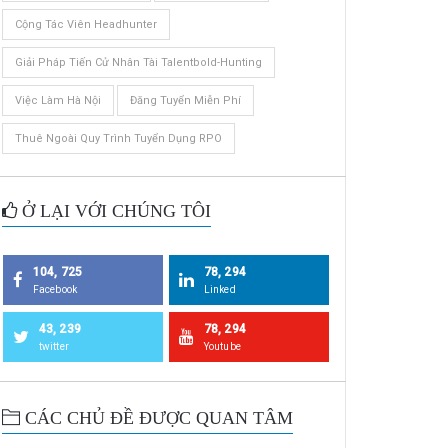
Cộng Tác Viên Headhunter
Giải Pháp Tiến Cử Nhân Tài Talentbold-Hunting
Việc Làm Hà Nội
Đăng Tuyển Miễn Phí
Thuê Ngoài Quy Trình Tuyển Dụng RPO
Ở LẠI VỚI CHÚNG TÔI
104, 725
78, 294
Facebook
Linked
43, 239
78, 294
twitter
Youtube
CÁC CHỦ ĐỀ ĐƯỢC QUAN TÂM