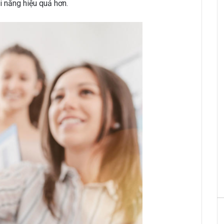
i năng hiệu quả hơn.
unter Vietnam
HRchannels Group - Headhunter Vietnam
Trung
Nhân viên R&D (Nội Thất)
unter Vietnam
HRchannels Group - Headhunter Vietnam
nager
Quality Manager