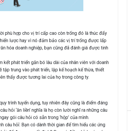
i phù hợp cho vị trí cấp cao còn trống đó là thúc đẩy
chiến lược hay vì nó đảm bảo các vị trí trống được lấp
 văn hóa doanh nghiệp, bạn cũng đã đánh giá được tinh
kết phát triển gắn bó lâu dài của nhân viên với doanh
tập trung vào phát triển, lập kế hoạch kế thừa, thiết
iên thấy được tương lai của họ trong công ty.
quy trình tuyển dụng, tuy nhiên đây cũng là điểm đáng
âu hỏi ‘ăn liền’ nghĩa là họ còn lười nghĩ ra những câu
ngay gói câu hỏi có sẵn trong ‘hộp’ của mình.
h câu hỏỉ: Bạn có dành thời gian để tìm hiểu các ứng