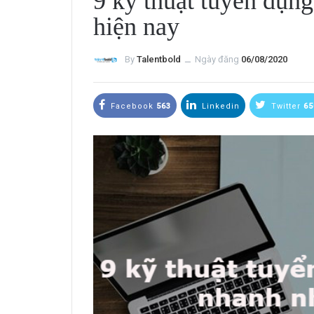
9 kỹ thuật tuyển dụng
hiện nay
By
Talentbold
ــ
Ngày đăng
06/08/2020
Facebook
563
Linkedin
Twitter
65