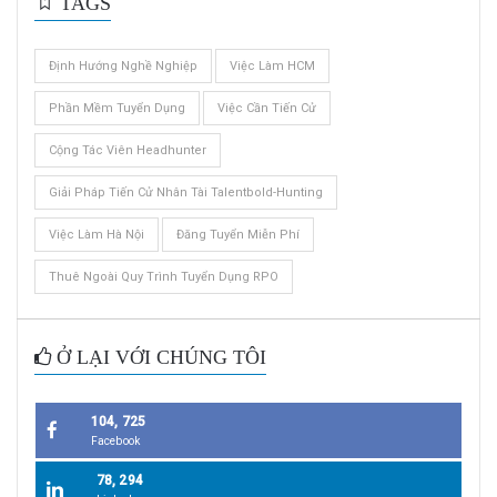
TAGS
Định Hướng Nghề Nghiệp
Việc Làm HCM
Phần Mềm Tuyển Dụng
Việc Cần Tiến Cử
Cộng Tác Viên Headhunter
Giải Pháp Tiến Cử Nhân Tài Talentbold-Hunting
Việc Làm Hà Nội
Đăng Tuyển Miễn Phí
Thuê Ngoài Quy Trình Tuyển Dụng RPO
Ở LẠI VỚI CHÚNG TÔI
104, 725
Facebook
78, 294