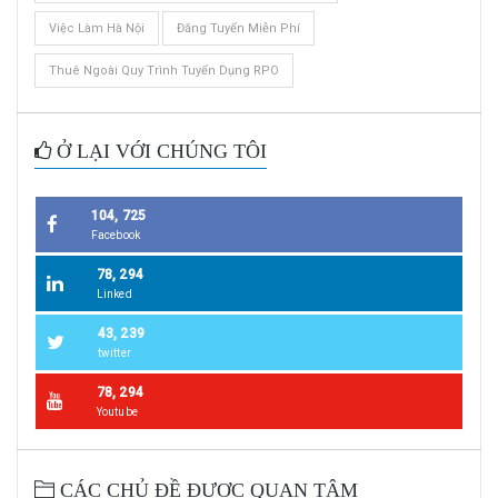
Việc Làm Hà Nội
Đăng Tuyển Miễn Phí
Thuê Ngoài Quy Trình Tuyển Dụng RPO
Ở LẠI VỚI CHÚNG TÔI
104, 725
Facebook
78, 294
Linked
43, 239
twitter
78, 294
Youtube
CÁC CHỦ ĐỀ ĐƯỢC QUAN TÂM