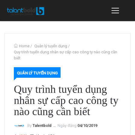
Home
/
Quản lý tuyển dụng
/
Quy trình tuyển dụng nhân sự cấp cao công ty nào cũng cần
biết
QUẢN LÝ TUYỂN DỤNG
Quy trình tuyển dụng
nhân sự cấp cao công ty
nào cũng cần biết
By
Talentbold
ــ
Ngày đăng
04/10/2019