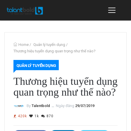
Home
/
Quản lý tuyển dụng
/
Thương hiệu tuyển dụng quan trọng như thế nào?
QUẢN LÝ TUYỂN DỤNG
Thương hiệu tuyển dụng
quan trọng như thế nào?
By
Talentbold
ــ
Ngày đăng
29/07/2019
420k
1k
870