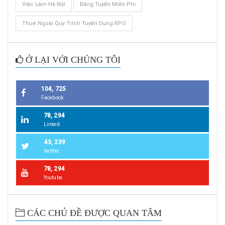
Việc Làm Hà Nội
Đăng Tuyển Miễn Phí
Thuê Ngoài Quy Trình Tuyển Dụng RPO
Ở LẠI VỚI CHÚNG TÔI
104, 725
Facebook
78, 294
Linked
43, 239
twitter
78, 294
Youtube
CÁC CHỦ ĐỀ ĐƯỢC QUAN TÂM