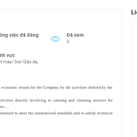
L
ông việc đã đăng
Đã xem
0
ĩnh vực
t may/ Sợi/ Giầy da,
y economic returns for the Company by the activities defined by the
vities directly involving to catering and cleaning services for
tc ...
rmined to meet the international standards and to satisfy technical