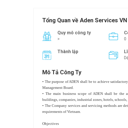
Tổng Quan về Aden Services VN
Quy mô công ty
C
>
0
Thành lập
L
Dệ
Mô Tả Công Ty
• The purpose of ADEN shall be to achieve satisfactor
Management Board.
• The main business scope of ADEN shall be the acti
buildings, companies, industrial zones, hotels, schools, e
• The Company services and servicing methods are dete
requirements of Vietnam.
Objectives