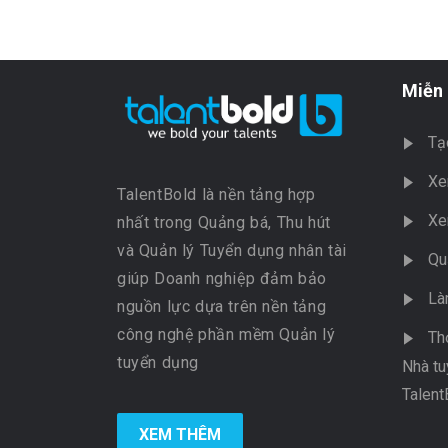
Miễn 
Tạ
Xe
TalentBold là nền tảng hợp
Xe
nhất trong Quảng bá, Thu hút
và Quản lý Tuyển dụng nhân tài
Qu
giúp Doanh nghiệp đảm bảo
Là
nguồn lực dựa trên nền tảng
công nghệ phần mềm Quản lý
Th
tuyển dụng
Nhà tu
Talent
XEM THÊM