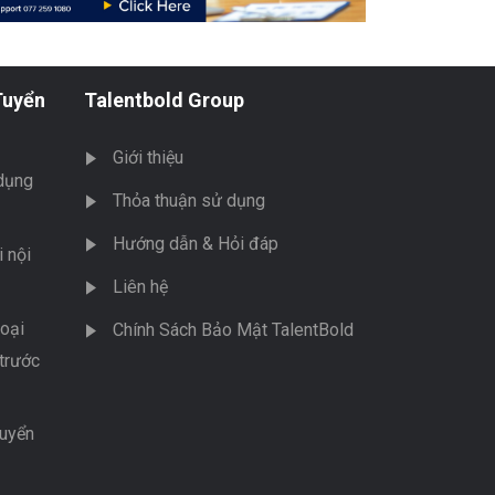
Tuyển
Talentbold Group
Giới thiệu
dụng
Thỏa thuận sử dụng
Hướng dẫn & Hỏi đáp
 nội
Liên hệ
oại
Chính Sách Bảo Mật TalentBold
trước
tuyển