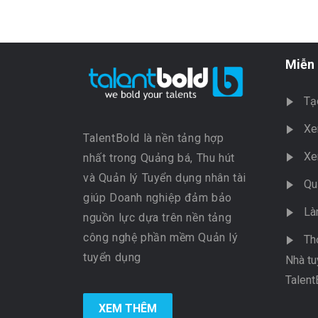
Miễn 
Tạ
Xe
TalentBold là nền tảng hợp
Xe
nhất trong Quảng bá, Thu hút
và Quản lý Tuyển dụng nhân tài
Qu
giúp Doanh nghiệp đảm bảo
Là
nguồn lực dựa trên nền tảng
công nghệ phần mềm Quản lý
Th
tuyển dụng
Nhà tu
Talent
XEM THÊM