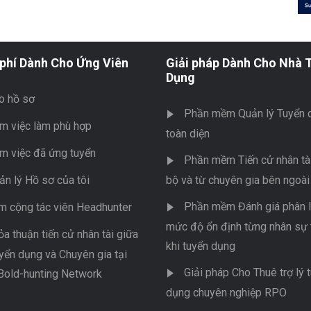
phí Dành Cho Ứng Viên
Giải pháp Dành Cho Nhà 
Dụng
o hồ sơ
Phần mềm Quản lý Tuyển 
m việc làm phù hợp
toàn diện
m việc đã ứng tuyển
Phần mềm Tiến cử nhân tài
ản lý Hồ sơ của tôi
bộ và từ chuyên gia bên ngoài
Phần mềm Đánh giá phân l
m cộng tác viên Headhunter
mức độ ổn định từng nhân sự 
ỏa thuận tiến cử nhân tài giữa
khi tuyển dụng
yển dụng và Chuyên gia tại
Giải pháp Cho Thuê trợ lý 
Bold-hunting Network
dụng chuyên nghiệp RPO