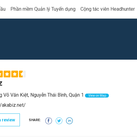
cầu
Phần mềm Quản lý Tuyển dụng
Cộng tác viên Headhunter
z
 Võ Văn Kiệt, Nguyễn Thái Bình, Quận 1
View on Map
//akabiz.net/
 review
SHARE: