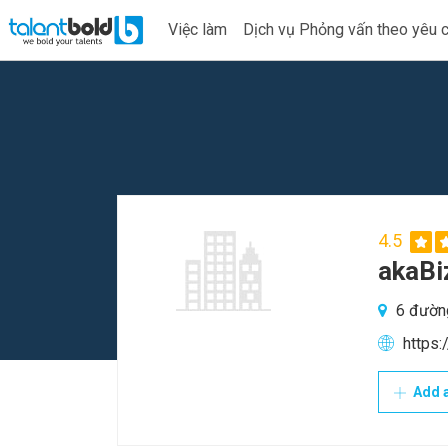
Việc làm
Dịch vụ Phỏng vấn theo yêu 
4.5
akaBi
6 đường
https:
Add a