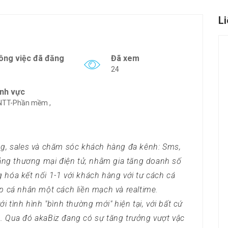
L
ông việc đã đăng
Đã xem
24
ĩnh vực
NTT-Phần mềm ,
ng, sales và chăm sóc khách hàng đa kênh: Sms,
tảng thương mại điện tử, nhằm gia tăng doanh số
hóa kết nối 1-1 với khách hàng với tư cách cá
p cá nhân một cách liền mạch và realtime.
i tình hình "bình thường mới" hiện tại, với bất cứ
. Qua đó akaBiz đang có sự tăng trưởng vượt vậc