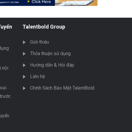
Tuyển
Talentbold Group
Giới thiệu
dụng
Thỏa thuận sử dụng
Hướng dẫn & Hỏi đáp
 nội
Liên hệ
oại
Chính Sách Bảo Mật TalentBold
trước
tuyển