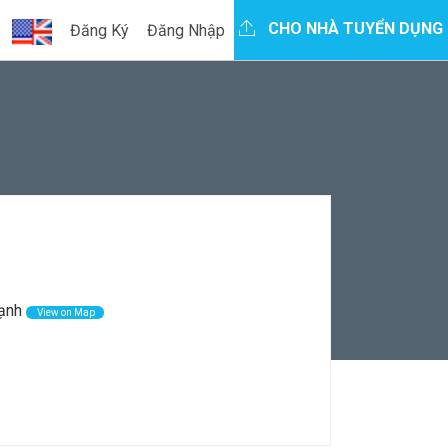
CHO NHÀ TUYỂN DỤNG
Đăng Ký
Đăng Nhập
ạnh
View on Map