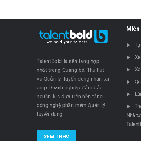
Miễn 
Tạ
Xe
TalentBold là nền tảng hợp
Xe
nhất trong Quảng bá, Thu hút
và Quản lý Tuyển dụng nhân tài
Qu
giúp Doanh nghiệp đảm bảo
Là
nguồn lực dựa trên nền tảng
công nghệ phần mềm Quản lý
Th
tuyển dụng
Nhà tu
Talent
XEM THÊM