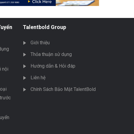
Tuyển
Talentbold Group
Giới thiệu
dụng
Thỏa thuận sử dụng
Hướng dẫn & Hỏi đáp
 nội
Liên hệ
oại
Chính Sách Bảo Mật TalentBold
trước
tuyển