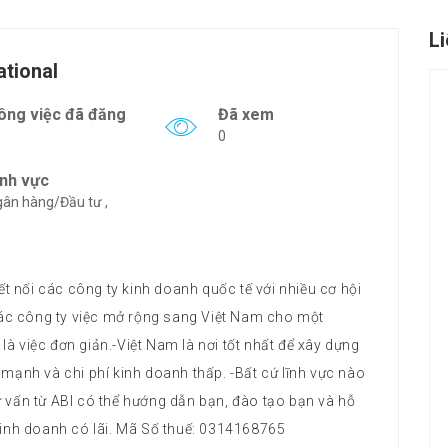
L
ational
ông việc đã đăng
Đã xem
0
ĩnh vực
ân hàng/Đầu tư ,
ết nối các công ty kinh doanh quốc tế với nhiều cơ hội
 các công ty việc mở rộng sang Việt Nam cho một
à việc đơn giản.-Việt Nam là nơi tốt nhất để xây dựng
 mạnh và chi phí kinh doanh thấp. -Bất cứ lĩnh vực nào
 vấn từ ABI có thể hướng dẫn bạn, đào tạo bạn và hỗ
 kinh doanh có lãi. Mã Số thuế: 0314168765