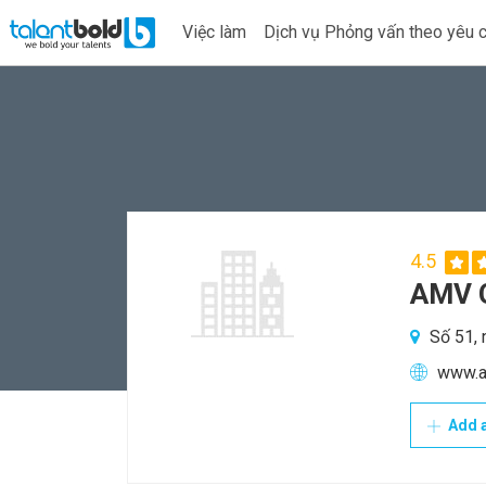
Việc làm
Dịch vụ Phỏng vấn theo yêu 
4.5
AMV 
Số 51, 
www.a
Add a