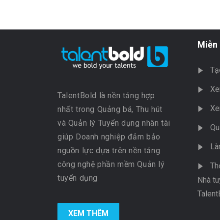
Miễn 
Tạ
Xe
TalentBold là nền tảng hợp
Xe
nhất trong Quảng bá, Thu hút
và Quản lý Tuyển dụng nhân tài
Qu
giúp Doanh nghiệp đảm bảo
Là
nguồn lực dựa trên nền tảng
công nghệ phần mềm Quản lý
Th
tuyển dụng
Nhà tu
Talent
XEM THÊM