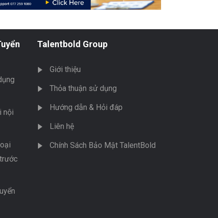
Tuyển
Talentbold Group
Giới thiệu
dụng
Thỏa thuận sử dụng
Hướng dẫn & Hỏi đáp
 nội
Liên hệ
oại
Chính Sách Bảo Mật TalentBold
trước
tuyển