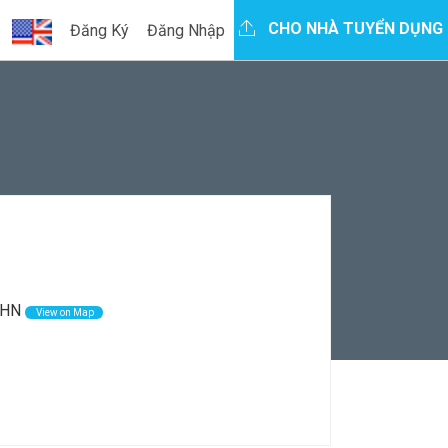
CHO NHÀ TUYỂN DỤNG
Đăng Ký
Đăng Nhập
 HN
View on Map