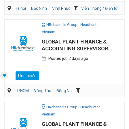
Hà nội
Bắc Ninh
Vĩnh Phúc
Viễn Thông / Điện tử
Xây dựng
Điện/HVAC/MEP
HRchannels Group - Headhunter
Vietnam
GLOBAL PLANT FINANCE &
ACCOUNTING SUPERVISOR
(MANUFACTURING)
Posted job 2 days ago
Ứng tuyển
TP.HCM
Vũng Tàu
Đồng Nai
Kế toán/Tài chính/Kiểm toán
Sản Xuất
HRchannels Group - Headhunter
Vietnam
GLOBAL PLANT FINANCE &