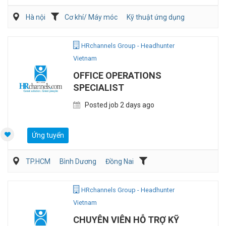
Hà nội
Cơ khí/ Máy móc
Kỹ thuật ứng dụng
Kỹ sư Công Nghiệp (IE)/Cải tiến sản xuất
HRchannels Group - Headhunter
Vietnam
OFFICE OPERATIONS
SPECIALIST
Posted job 2 days ago
Ứng tuyển
TP.HCM
Bình Dương
Đồng Nai
Hành chánh/Thư ký
Nhân sự
HRchannels Group - Headhunter
Vietnam
CHUYÊN VIÊN HỖ TRỢ KỸ