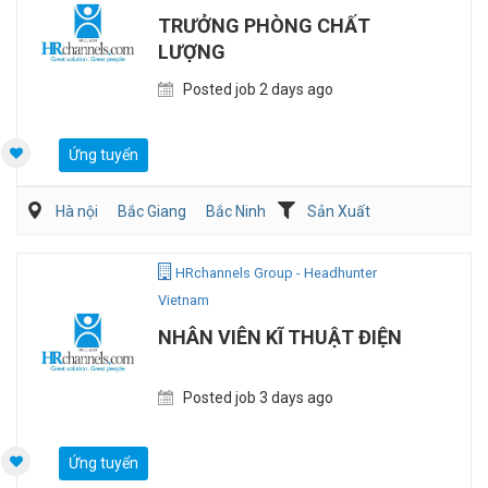
TRƯỞNG PHÒNG CHẤT
LƯỢNG
Posted job 2 days ago
Ứng tuyển
Hà nội
Bắc Giang
Bắc Ninh
Sản Xuất
Viễn Thông / Điện tử
QA/QC
HRchannels Group - Headhunter
Vietnam
NHÂN VIÊN KĨ THUẬT ĐIỆN
Posted job 3 days ago
Ứng tuyển