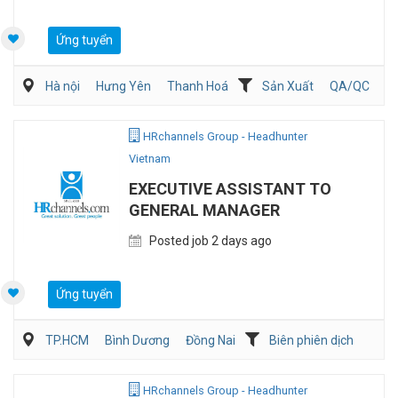
Ứng tuyển
Hà nội
Hưng Yên
Thanh Hoá
Sản Xuất
QA/QC
Kỹ sư Công Nghiệp (IE)/Cải tiến sản xuất
HRchannels Group - Headhunter
Vietnam
EXECUTIVE ASSISTANT TO
GENERAL MANAGER
Posted job 2 days ago
Ứng tuyển
TP.HCM
Bình Dương
Đồng Nai
Biên phiên dịch
Hành chánh/Thư ký
HRchannels Group - Headhunter