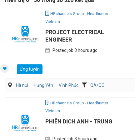
HRchannels Group - Headhunter
Vietnam
PROJECT ELECTRICAL
ENGINEER
Posted job 3 hours ago
Ứng tuyển
Hà nội
Hưng Yên
Vĩnh Phúc
QA/QC
Kỹ sư Công Nghiệp (IE)/Cải tiến sản xuất
Điện/HVAC/MEP
HRchannels Group - Headhunter
Vietnam
PHIÊN DỊCH ANH - TRUNG
Posted job 3 hours ago