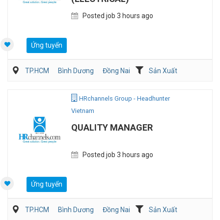
Posted job 3 hours ago
Ứng tuyển
TP.HCM
Bình Dương
Đồng Nai
Sản Xuất
Viễn Thông / Điện tử
QA/QC
HRchannels Group - Headhunter
Vietnam
QUALITY MANAGER
Posted job 3 hours ago
Ứng tuyển
TP.HCM
Bình Dương
Đồng Nai
Sản Xuất