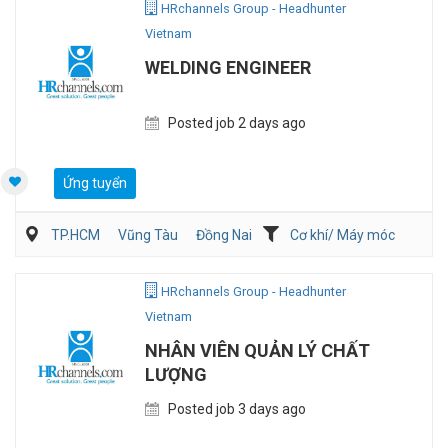
HRchannels Group - Headhunter
Vietnam
WELDING ENGINEER
Posted job 2 days ago
Ứng tuyển
TP.HCM
Vũng Tàu
Đồng Nai
Cơ khí/ Máy móc
Sản Xuất
QA/QC
HRchannels Group - Headhunter
Vietnam
NHÂN VIÊN QUẢN LÝ CHẤT
LƯỢNG
Posted job 3 days ago