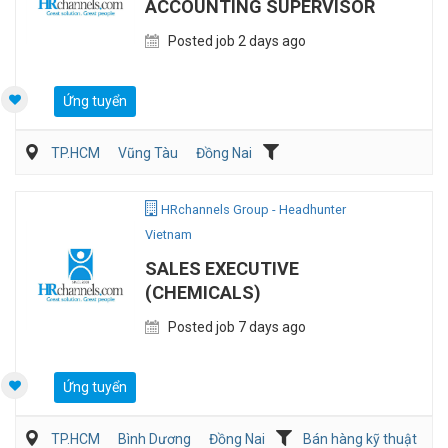
ACCOUNTING SUPERVISOR
Posted job 2 days ago
Ứng tuyển
TP.HCM
Vũng Tàu
Đồng Nai
Kế toán/Tài chính/Kiểm toán
Sản Xuất
HRchannels Group - Headhunter
Vietnam
SALES EXECUTIVE
(CHEMICALS)
Posted job 7 days ago
Ứng tuyển
TP.HCM
Bình Dương
Đồng Nai
Bán hàng kỹ thuật