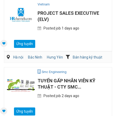
Vietnam
PROJECT SALES EXECUTIVE
(ELV)
Posted job 1 days ago
Ứng tuyển
Hà nội
Bắc Ninh
Hưng Yên
Bán hàng kỹ thuật
Điện/HVAC/MEP
Smc Engineering
TUYỂN GẤP NHÂN VIÊN KỸ
THUẬT - CTY SMC
ENGINEERING
Posted job 2 days ago
Ứng tuyển