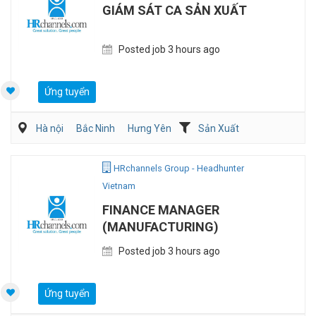
GIÁM SÁT CA SẢN XUẤT
Posted job 3 hours ago
Ứng tuyển
Hà nội
Bắc Ninh
Hưng Yên
Sản Xuất
Kỹ sư Công Nghiệp (IE)/Cải tiến sản xuất
HRchannels Group - Headhunter
Vietnam
FINANCE MANAGER
(MANUFACTURING)
Posted job 3 hours ago
Ứng tuyển