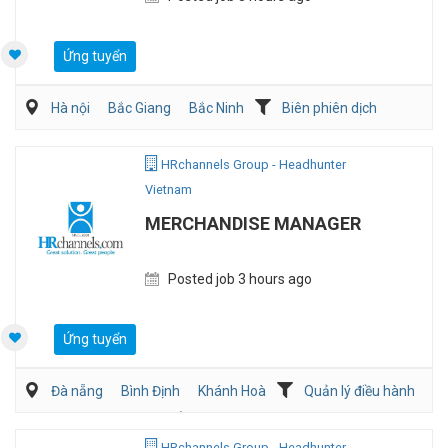
Ứng tuyển
Hà nội
Bắc Giang
Bắc Ninh
Biên phiên dịch
Sản Xuất
HRchannels Group - Headhunter
Vietnam
MERCHANDISE MANAGER
Posted job 3 hours ago
Ứng tuyển
Đà nẵng
Bình Định
Khánh Hoà
Quản lý điều hành
Mua hàng/Chuỗi Cung Ứng
Bán hàng (May mặc/Phụ kiện)
HRchannels Group - Headhunter