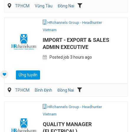
TP.HCM
Vũng Tàu
Đồng Nai
Kế toán/Tài chính/Kiểm toán
Quản lý điều hành
Sản Xuất
HRchannels Group - Headhunter
Vietnam
IMPORT - EXPORT & SALES
ADMIN EXECUTIVE
Posted job 3 hours ago
Ứng tuyển
TP.HCM
Bình Định
Đồng Nai
Vận Chuyển/Giao Nhận
Xuất nhập khẩu
HRchannels Group - Headhunter
Vietnam
QUALITY MANAGER
(ELECTRICAL)