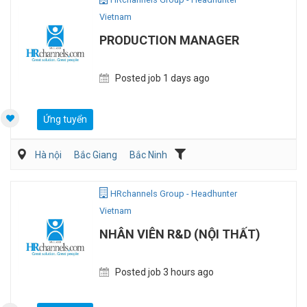
Vietnam
PRODUCTION MANAGER
Posted job 1 days ago
Ứng tuyển
Hà nội
Bắc Giang
Bắc Ninh
Dệt may/ Sợi/ Giầy da
Kỹ sư Công Nghiệp (IE)/Cải tiến sản xuất
HRchannels Group - Headhunter
Vietnam
NHÂN VIÊN R&D (NỘI THẤT)
Posted job 3 hours ago