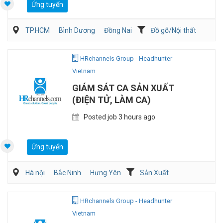
Ứng tuyển
TP.HCM
Bình Dương
Đồng Nai
Đồ gỗ/Nội thất
Kiến trúc/ Thiết Kế
Nghiên cứu phát triển sản phẩm
HRchannels Group - Headhunter
Vietnam
GIÁM SÁT CA SẢN XUẤT
(ĐIỆN TỬ, LÀM CA)
Posted job 3 hours ago
Ứng tuyển
Hà nội
Bắc Ninh
Hưng Yên
Sản Xuất
Kỹ sư Công Nghiệp (IE)/Cải tiến sản xuất
HRchannels Group - Headhunter
Vietnam