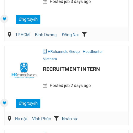
Posted job 3 days ago
Ứng tuyển
TP.HCM
Bình Dương
Đồng Nai
Kế toán/Tài chính/Kiểm toán
Sản Xuất
HRchannels Group - Headhunter
Vietnam
RECRUITMENT INTERN
Posted job 2 days ago
Ứng tuyển
Hà nội
Vĩnh Phúc
Nhân sự