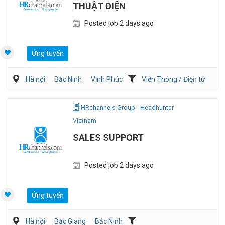
THUẬT ĐIỆN
Posted job 2 days ago
Ứng tuyển
Hà nội
Bắc Ninh
Vĩnh Phúc
Viễn Thông / Điện tử
Điện/HVAC/MEP
HRchannels Group - Headhunter
Vietnam
SALES SUPPORT
Posted job 2 days ago
Ứng tuyển
Hà nội
Bắc Giang
Bắc Ninh