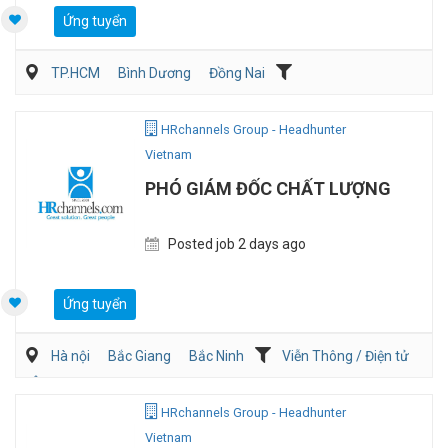
Ứng tuyển
TP.HCM
Bình Dương
Đồng Nai
Dịch vụ khách hàng
QA/QC
HRchannels Group - Headhunter
Vietnam
PHÓ GIÁM ĐỐC CHẤT LƯỢNG
Posted job 2 days ago
Ứng tuyển
Hà nội
Bắc Giang
Bắc Ninh
Viễn Thông / Điện tử
Ôtô / Xe Máy
QA/QC
HRchannels Group - Headhunter
Vietnam