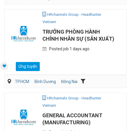
Vận Chuyển/Giao Nhận
Bán hàng (Khác)
Sales Logistic
HRchannels Group - Headhunter
Vietnam
TRƯỞNG PHÒNG HÀNH
CHÍNH NHÂN SỰ (SẢN XUẤT)
Posted job 1 days ago
Ứng tuyển
TP.HCM
Bình Dương
Đồng Nai
Hành chánh/Thư ký
Nhân sự
Sản Xuất
HRchannels Group - Headhunter
Vietnam
GENERAL ACCOUNTANT
(MANUFACTURING)