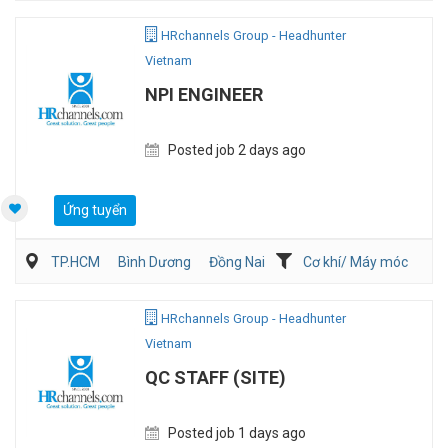
Viễn Thông / Điện tử
QA/QC
HRchannels Group - Headhunter
Vietnam
NPI ENGINEER
Posted job 2 days ago
Ứng tuyển
TP.HCM
Bình Dương
Đồng Nai
Cơ khí/ Máy móc
Kỹ thuật ứng dụng
Sản Xuất
HRchannels Group - Headhunter
Vietnam
QC STAFF (SITE)
Posted job 1 days ago