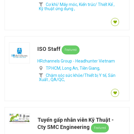
Cơ khí/ Máy móc,
Kiến trúc/ Thiết Kế ,
Kỹ thuật ứng dụng ,
ISO Staff
Featured
HRchannels Group - Headhunter Vietnam
TP.HCM,
Long An,
Tiền Giang,
Chăm sóc sức khỏe/Thiết bị Y tế,
Sản
Xuất ,
QA/QC,
Tuyển gấp nhân viên Kỹ Thuật -
Cty SMC Engineering
Featured