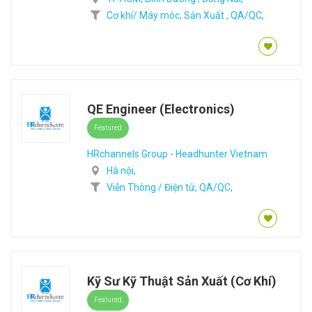
Cơ khí/ Máy móc,
Sản Xuất ,
QA/QC,
QE Engineer (Electronics)
Featured
HRchannels Group - Headhunter Vietnam
Hà nội,
Viễn Thông / Điện tử,
QA/QC,
Kỹ Sư Kỹ Thuật Sản Xuất (Cơ Khí)
Featured