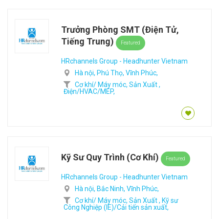
Trưởng Phòng SMT (Điện Tử,
Tiếng Trung)
Featured
HRchannels Group - Headhunter Vietnam
Hà nội,
Phú Thọ,
Vĩnh Phúc,
Cơ khí/ Máy móc,
Sản Xuất ,
Điện/HVAC/MEP,
Kỹ Sư Quy Trình (Cơ Khí)
Featured
HRchannels Group - Headhunter Vietnam
Hà nội,
Bắc Ninh,
Vĩnh Phúc,
Cơ khí/ Máy móc,
Sản Xuất ,
Kỹ sư
Công Nghiệp (IE)/Cải tiến sản xuất,