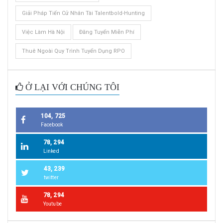
Giải Pháp Tiến Cử Nhân Tài Talentbold-Hunting
Việc Làm Hà Nội
Đăng Tuyển Miễn Phí
Thuê Ngoài Quy Trình Tuyển Dụng RPO
Ở LẠI VỚI CHÚNG TÔI
104, 725
Facebook
78, 294
Linked
43, 239
twitter
78, 294
Youtube