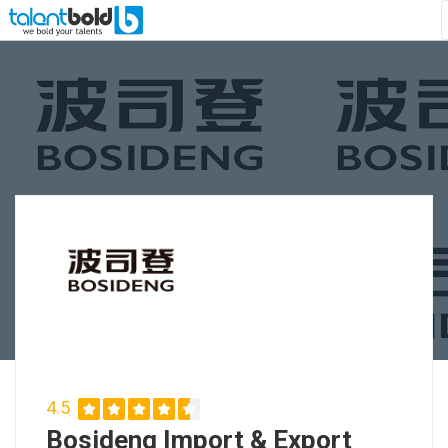
4.5
Bosideng Import & Export