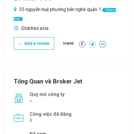
35 nguyễn huệ phường bến nghé quận 1
View on
Map
Globtrex.asia
Add a review
SHARE:
Tổng Quan về Broker Jet
Quy mô công ty
>
Công việc đã đăng
0
Đã xem