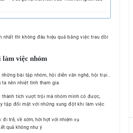
HRchannels Group - Headhunter Vietnam
Phiên Dịch Anh - Trung
 nhất thì không đâu hiệu quả bằng việc trau dồi
i làm việc nhóm
 những bài tập nhóm, hội diễn văn nghệ, hội trại…
a nên nhiệt tình tham gia.
HRchannels Group - Headhunter Vietnam
 thành tích vượt trội mà nhóm mình có được,
Merchandise Manager
ãy tập đối mặt với những xung đột khi làm việc
 đi trễ, về sớm, hời hợt với nhiệm vụ
kết quả không như ý