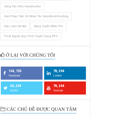
Cộng Tác Viên Headhunter
Giải Pháp Tiến Cử Nhân Tài Talentbold-Hunting
Việc Làm Hà Nội
Đăng Tuyển Miễn Phí
Thuê Ngoài Quy Trình Tuyển Dụng RPO
Ở LẠI VỚI CHÚNG TÔI
104, 725
78, 294
Facebook
Linked
43, 239
78, 294
twitter
Youtube
CÁC CHỦ ĐỀ ĐƯỢC QUAN TÂM