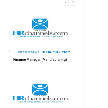
prev
next
HRchannels Group - Headhunter Vietnam
HRchannels
Finance Manager (Manufacturing)
Qualit