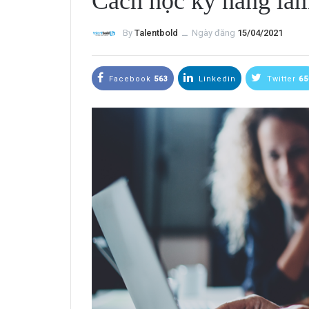
Cách học kỹ năng là
By
Talentbold
ــ
Ngày đăng
15/04/2021
Facebook
563
Linkedin
Twitter
65