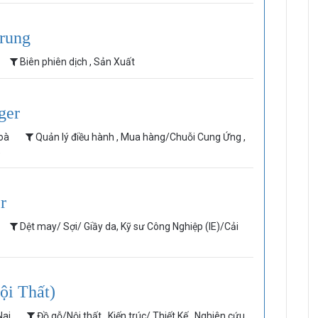
Trung
Biên phiên dịch , Sản Xuất
ger
Hoà
Quản lý điều hành , Mua hàng/Chuỗi Cung Ứng ,
)
HRchannels Group - Headhunter Vietnam
Project Electrical Engineer
r
Dệt may/ Sợi/ Giầy da, Kỹ sư Công Nghiệp (IE)/Cải
ội Thất)
Nai
Đồ gỗ/Nội thất , Kiến trúc/ Thiết Kế , Nghiên cứu