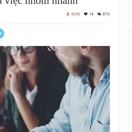
m việc nhóm nhanh
420k
1k
870
0