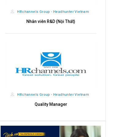
HRchannels Group - Headhunter Vietnam
HRchannels
Nhân viên R&D (Nội Thất)
Import - Exp
HRchannels Group - Headhunter Vietnam
HRchannels
Quality Manager
Giá