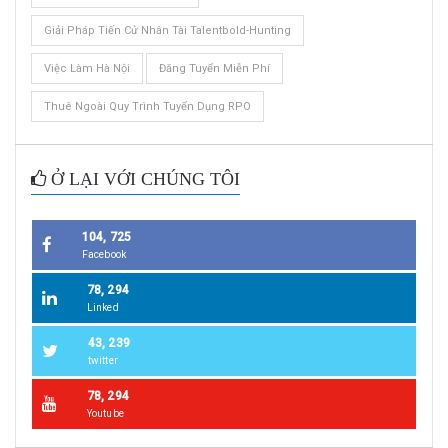
Giải Pháp Tiến Cử Nhân Tài Talentbold-Hunting
Việc Làm Hà Nội
Đăng Tuyển Miễn Phí
Thuê Ngoài Quy Trình Tuyển Dụng RPO
Ở LẠI VỚI CHÚNG TÔI
104, 725
Facebook
78, 294
Linked
43, 239
twitter
78, 294
Youtube