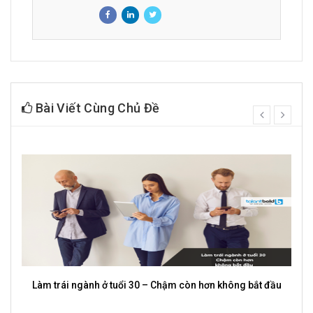
Bài Viết Cùng Chủ Đề
prev
next
Cross-skill là gì? Vì sao người đa kỹ năng có lợi thế vượt
trội