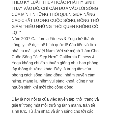
THEO KỶ LUẬT THÉP HOẶC PHẢI HY SINH;
THAY VÀO ĐÓ, CHỈ CẦN ĐƯA VÀO LỐI SỐNG
CỦA MÌNH NHỮNG THÓI QUEN GIÚP NÂNG
CAO CHẤT LƯỢNG CUỘC SỒNG, ĐỒNG THỜI
GIẢM THIỂU NHỮNG THÓI QUEN KHÔNG CÓ
LỢI."
Năm 2007 California Fitness & Yoga trở thành
công ty thể dục thể hình quốc tế đầu tiên và lớn
nhất ra mắt tại Việt Nam. Với sứ mệnh “Làm Cho
Cuộc Sống Tốt Đẹp Hơn”, California Fitness &
Yoga không chỉ đơn thuần giống như bao phòng
tập thông thường khác. Đây là trung tâm của
phong cách sống năng động, nhằm truyền cảm
hứng, mang lại niềm vui sảng khoái cũng như
nguồn sinh khí mới cho cộng đồng.
Đây là nơi hội tụ của việc luyện tập, thời trang và
giải trí trong một môi trường lành mạnh, tràn trề
sinh lực. Từ âm nhạc và ánh sáng cho tới các