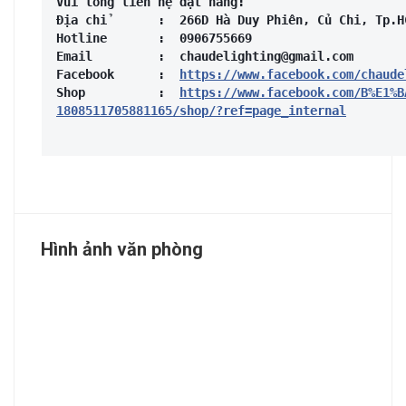
Vui lòng liên hệ đặt hàng: 
Địa chỉ       :  266D Hà Duy Phiên, Củ Chi, Tp.H
Hotline       :  0906755669
Email         :  chaudelighting@gmail.com
Facebook      :  
https://www.facebook.com/chaude
Shop          :  
https://www.facebook.com/B%E1%B
1808511705881165/shop/?ref=page_internal
Hình ảnh văn phòng