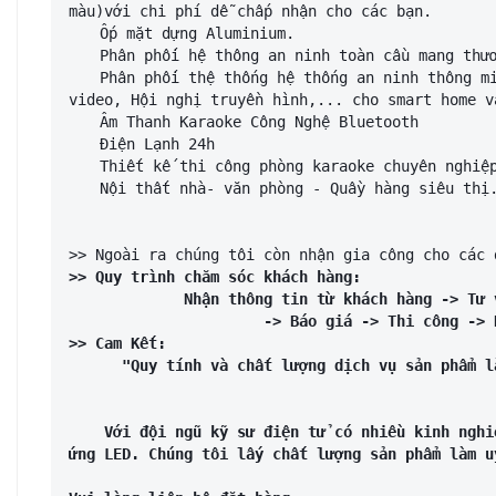
màu)với chi phí dễ chấp nhận cho các bạn.
📷
 Ốp mặt dựng Aluminium.
📷
 Phân phối hệ thông an ninh toàn cầu mang thư
📷
 Phân phối thệ thống hệ thống an ninh thông mi
video, Hội nghị truyền hình,... cho smart home v
📷
 Âm Thanh Karaoke Công Nghệ Bluetooth
📷
 Điện Lạnh 24h
📷
 Thiết kế thi công phòng karaoke chuyên nghiệ
📷
 Nội thất nhà- văn phòng - Quầy hàng siêu thị
>> Ngoài ra chúng tôi còn nhận gia công cho các 
>> Quy trình chăm sóc khách hàng: 
             Nhận thông tin từ khách hàng 
                      -> Báo giá -> Thi cô
>> Cam Kết:
      "Quy tính và chất lượng dịch vụ sản phẩm
Với đội ngũ kỹ sư điện tử có nhiều kinh nghi
ứng LED. Chúng tôi lấy chất lượng sản phẩm làm u