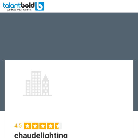
4.5
chaudelighting