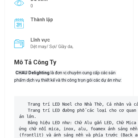
0
Thành lập
Lĩnh vực
Dệt may/ Sợi/ Giầy da,
Mô Tả Công Ty
CHAU Delighting
 là đơn vị chuyên cung cấp các sản 
phẩm dịch vụ thiết kế và thi công trọn gói các dự án như:
📷
 Trang trí LED Noel cho Nhà Thờ, Cá nhân và c
📷
 Trang trí LED đường phố các loại cho cơ quan 
án lớn.
📷
 Bảng hiệu LED như: Chữ Alu gắn LED, Chữ Mica 
ứng chữ nổi mica, inox, alu, foamex ánh sáng nền
(frontlit) và ánh sáng nền và phía trước (Back a