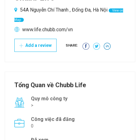
54A Nguyễn Chí Thanh , Đống Đa, Hà Nội
View on
Map
www.life.chubb.com/vn
Add a review
SHARE:
Tổng Quan về Chubb Life
Quy mô công ty
>
Công việc đã đăng
0
Đã xem