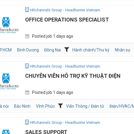
HRchannels Group - Headhunter Vietnam
OFFICE OPERATIONS SPECIALIST
Posted job 1 days ago
P.HCM
Bình Dương
Đồng Nai
Hành chánh/Thư ký
Nhân sự
HRchannels Group - Headhunter Vietnam
CHUYÊN VIÊN HỖ TRỢ KỸ THUẬT ĐIỆN
Posted job 1 days ago
à nội
Bắc Ninh
Vĩnh Phúc
Viễn Thông / Điện tử
Điện/HVAC/
HRchannels Group - Headhunter Vietnam
SALES SUPPORT