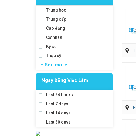
Trung học
Trung cấp
Cao đẳng
Cử nhân
Kỹ sư
T
Thạc sỹ
+ See more
Ngày Đăng Việc Làm
Last 24 hours
Last 7 days
H
Last 14 days
Last 30 days