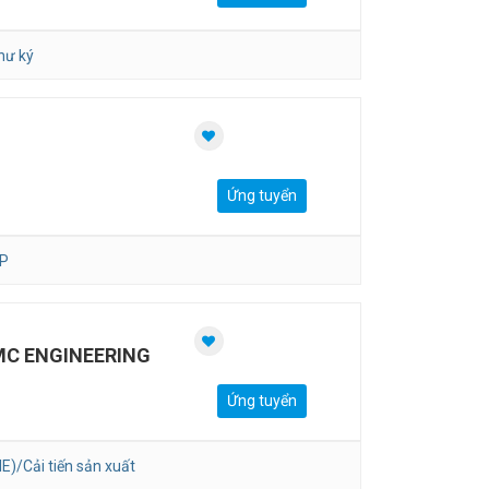
hư ký
Ứng tuyển
P
MC ENGINEERING
Ứng tuyển
E)/Cải tiến sản xuất