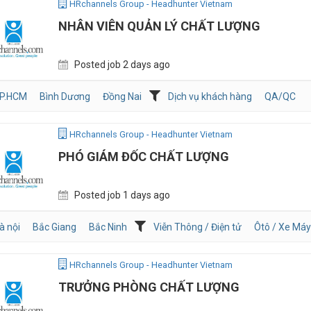
HRchannels Group - Headhunter Vietnam
NHÂN VIÊN QUẢN LÝ CHẤT LƯỢNG
Posted job 2 days ago
P.HCM
Bình Dương
Đồng Nai
Dịch vụ khách hàng
QA/QC
HRchannels Group - Headhunter Vietnam
PHÓ GIÁM ĐỐC CHẤT LƯỢNG
Posted job 1 days ago
à nội
Bắc Giang
Bắc Ninh
Viễn Thông / Điện tử
Ôtô / Xe Máy
HRchannels Group - Headhunter Vietnam
TRƯỞNG PHÒNG CHẤT LƯỢNG