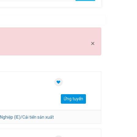
Clear all
×
Ứng tuyển
Nghiệp (IE)/Cải tiến sản xuất