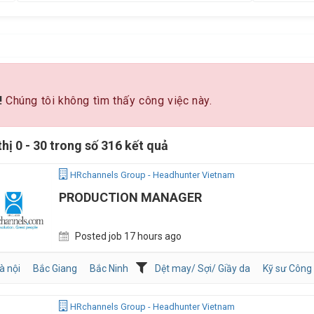
!
Chúng tôi không tìm thấy công việc này.
thị 0 - 30 trong số 316 kết quả
HRchannels Group - Headhunter Vietnam
PRODUCTION MANAGER
Posted job 17 hours ago
à nội
Bắc Giang
Bắc Ninh
Dệt may/ Sợi/ Giầy da
Kỹ sư Công 
HRchannels Group - Headhunter Vietnam