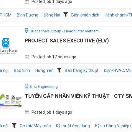
Posted job 1 days ago
P.HCM
Bình Dương
Đồng Nai
Biên phiên dịch
Hành chánh/T
HRchannels Group - Headhunter Vietnam
PROJECT SALES EXECUTIVE (ELV)
Posted job 17 hours ago
à nội
Bắc Ninh
Hưng Yên
Bán hàng kỹ thuật
Điện/HVAC/ME
Smc Engineering
TUYỂN GẤP NHÂN VIÊN KỸ THUẬT - CTY S
Posted job 1 days ago
à nội
Cơ khí/ Máy móc
Kỹ thuật ứng dụng
Kỹ sư Công Nghiệp (I