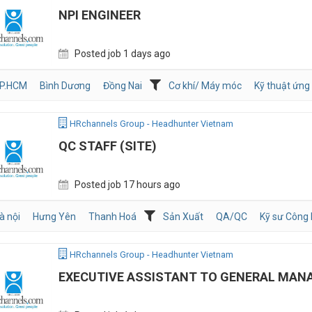
NPI ENGINEER
Posted job 1 days ago
P.HCM
Bình Dương
Đồng Nai
Cơ khí/ Máy móc
Kỹ thuật ứng
HRchannels Group - Headhunter Vietnam
QC STAFF (SITE)
Posted job 17 hours ago
à nội
Hưng Yên
Thanh Hoá
Sản Xuất
QA/QC
Kỹ sư Công N
HRchannels Group - Headhunter Vietnam
EXECUTIVE ASSISTANT TO GENERAL MAN