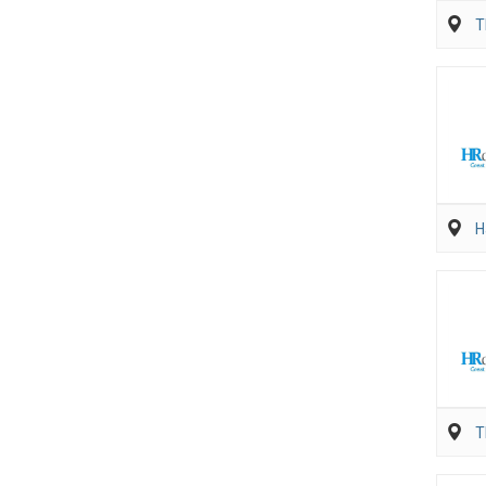
T
H
T