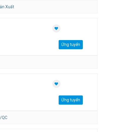
ản Xuất
Ứng tuyển
Ứng tuyển
/QC