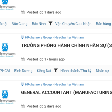
Posted job 1 days ago
à nội
Bắc Giang
Bắc Ninh
Vận Chuyển/Giao Nhận
Bán hàng 
HRchannels Group - Headhunter Vietnam
TRƯỞNG PHÒNG HÀNH CHÍNH NHÂN SỰ (S
Posted job 17 hours ago
P.HCM
Bình Dương
Đồng Nai
Hành chánh/Thư ký
Nhân sự
HRchannels Group - Headhunter Vietnam
GENERAL ACCOUNTANT (MANUFACTURING
Posted job 2 days ago