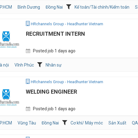
P.HCM
Bình Dương
Đồng Nai
Kế toán/Tài chính/Kiểm toán
S
HRchannels Group - Headhunter Vietnam
RECRUITMENT INTERN
Posted job 1 days ago
à nội
Vĩnh Phúc
Nhân sự
HRchannels Group - Headhunter Vietnam
WELDING ENGINEER
Posted job 1 days ago
P.HCM
Vũng Tàu
Đồng Nai
Cơ khí/ Máy móc
Sản Xuất
QA