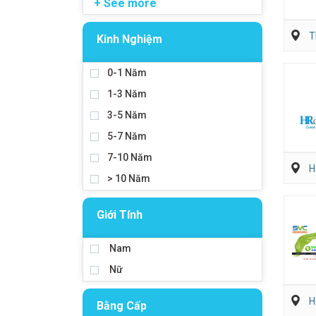
+ See more
T
Kinh Nghiệm
0-1 Năm
1-3 Năm
3-5 Năm
5-7 Năm
7-10 Năm
H
> 10 Năm
Giới Tính
Nam
Nữ
H
Bằng Cấp