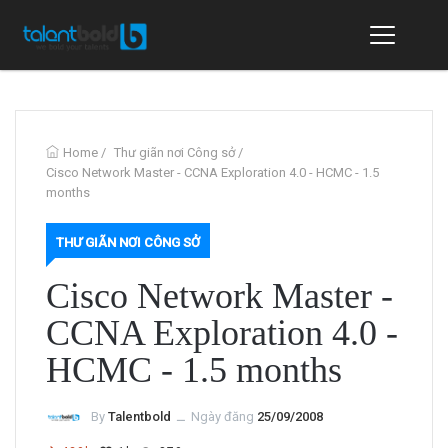
Home
/
Thư giãn nơi Công sở
/
Cisco Network Master - CCNA Exploration 4.0 - HCMC - 1.5
months
THƯ GIÃN NƠI CÔNG SỞ
Cisco Network Master -
CCNA Exploration 4.0 -
HCMC - 1.5 months
By
Talentbold
ــ
Ngày đăng
25/09/2008