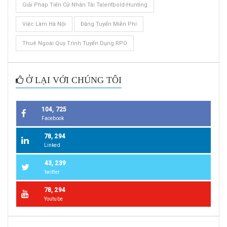
Giải Pháp Tiến Cử Nhân Tài Talentbold-Hunting
Việc Làm Hà Nội
Đăng Tuyển Miễn Phí
Thuê Ngoài Quy Trình Tuyển Dụng RPO
Ở LẠI VỚI CHÚNG TÔI
104, 725
Facebook
78, 294
Linked
43, 239
twitter
78, 294
Youtube