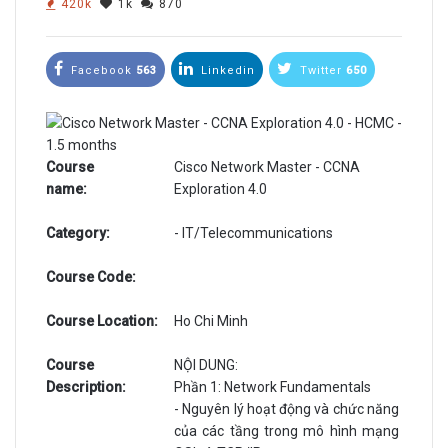
420k
1k
870
Facebook
563
Linkedin
Twitter
650
Course
Cisco Network Master - CCNA
name:
Exploration 4.0
Category:
- IT/Telecommunications
Course Code:
Course Location:
Ho Chi Minh
Course
NỘI DUNG:
Description:
Phần 1: Network Fundamentals
- Nguyên lý hoạt động và chức năng
của các tầng trong mô hình mạng