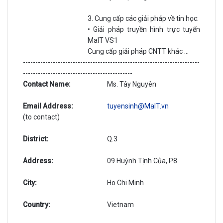
3. Cung cấp các giải pháp về tin học:
• Giải pháp truyền hình trực tuyến
MaIT VS1
Cung cấp giải pháp CNTT khác …
-----------------------------------------------------------------------
--------------------------------------------
Contact Name:
Ms. Tây Nguyên
Email Address:
tuyensinh@MaIT.vn
(to contact)
District:
Q.3
Address:
09 Huỳnh Tịnh Của, P8
City:
Ho Chi Minh
Country:
Vietnam