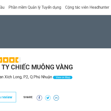
cầu
Phần mềm Quản lý Tuyển dụng
Cộng tác viên Headhunter
 TY CHIẾC MUỖNG VÀNG
n Xích Long, P.2, Q.Phú Nhuận
View on Map
 review
SHARE: