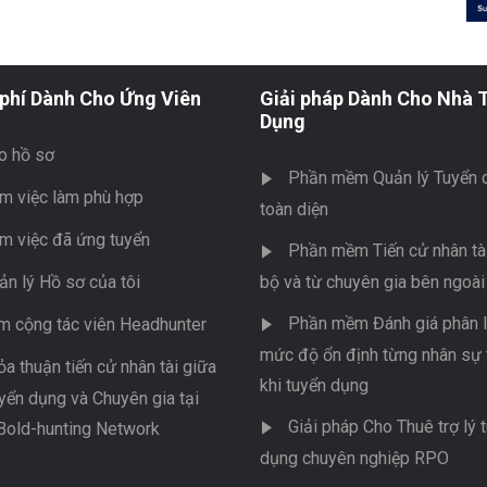
phí Dành Cho Ứng Viên
Giải pháp Dành Cho Nhà 
Dụng
o hồ sơ
Phần mềm Quản lý Tuyển 
m việc làm phù hợp
toàn diện
m việc đã ứng tuyển
Phần mềm Tiến cử nhân tài
ản lý Hồ sơ của tôi
bộ và từ chuyên gia bên ngoài
Phần mềm Đánh giá phân l
m cộng tác viên Headhunter
mức độ ổn định từng nhân sự 
ỏa thuận tiến cử nhân tài giữa
khi tuyển dụng
yển dụng và Chuyên gia tại
Giải pháp Cho Thuê trợ lý 
Bold-hunting Network
dụng chuyên nghiệp RPO