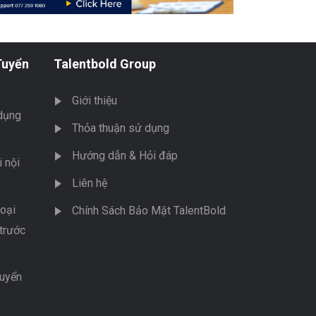
Tuyển
Talentbold Group
Giới thiệu
dụng
Thỏa thuận sử dụng
Hướng dẫn & Hỏi đáp
 nội
Liên hệ
oại
Chính Sách Bảo Mật TalentBold
trước
tuyển