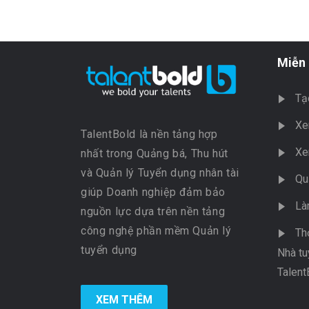
Miễn 
Tạ
Xe
TalentBold là nền tảng hợp
Xe
nhất trong Quảng bá, Thu hút
và Quản lý Tuyển dụng nhân tài
Qu
giúp Doanh nghiệp đảm bảo
Là
nguồn lực dựa trên nền tảng
công nghệ phần mềm Quản lý
Th
tuyển dụng
Nhà tu
Talent
XEM THÊM