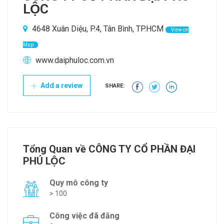
LỘC
4648 Xuân Diệu, P.4, Tân Bình, TP.HCM
View on
Map
www.daiphuloc.com.vn
Add a review
SHARE:
Tổng Quan về CÔNG TY CỔ PHẦN ĐẠI
PHÚ LỘC
Quy mô công ty
> 100
Công việc đã đăng