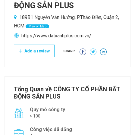
ĐỘNG SẢN PLUS
189B1 Nguyễn Văn Hưởng, P.Thảo Điền, Quận 2,
HCM
View on Map
https://www.datxanhplus.com.vn/
Add a review
SHARE:
Tổng Quan về CÔNG TY CỔ PHẦN BẤT
ĐỘNG SẢN PLUS
Quy mô công ty
> 100
Công việc đã đăng