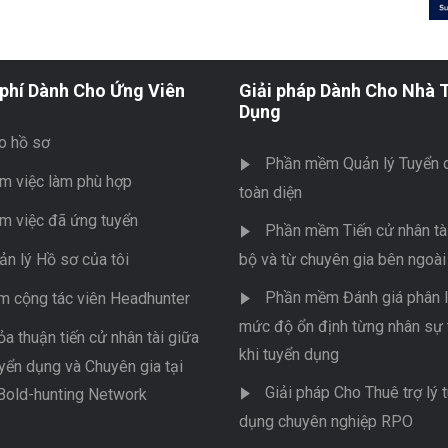
phí Dành Cho Ứng Viên
Giải pháp Dành Cho Nhà 
Dụng
o hồ sơ
Phần mềm Quản lý Tuyển 
m việc làm phù hợp
toàn diện
m việc đã ứng tuyển
Phần mềm Tiến cử nhân tài
ản lý Hồ sơ của tôi
bộ và từ chuyên gia bên ngoài
Phần mềm Đánh giá phân l
m cộng tác viên Headhunter
mức độ ổn định từng nhân sự 
ỏa thuận tiến cử nhân tài giữa
khi tuyển dụng
yển dụng và Chuyên gia tại
Giải pháp Cho Thuê trợ lý 
Bold-hunting Network
dụng chuyên nghiệp RPO