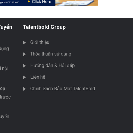
Tuyển
Talentbold Group
Giới thiệu
dụng
Thỏa thuận sử dụng
Hướng dẫn & Hỏi đáp
 nội
Liên hệ
oại
Chính Sách Bảo Mật TalentBold
trước
tuyển