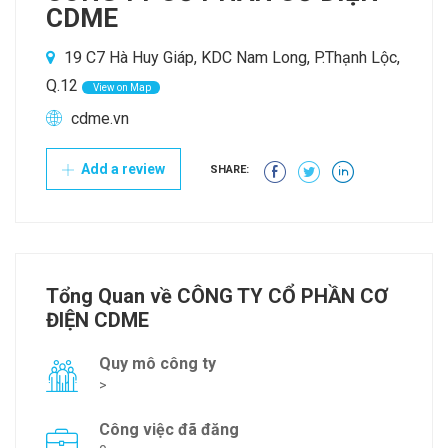
CDME
19 C7 Hà Huy Giáp, KDC Nam Long, P.Thạnh Lộc,
Q.12
View on Map
cdme.vn
Add a review
SHARE:
Tổng Quan về CÔNG TY CỔ PHẦN CƠ
ĐIỆN CDME
Quy mô công ty
>
Công việc đã đăng