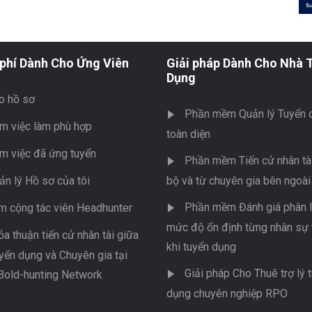
phí Dành Cho Ứng Viên
Giải pháp Dành Cho Nhà 
Dụng
o hồ sơ
Phần mềm Quản lý Tuyển 
m việc làm phù hợp
toàn diện
m việc đã ứng tuyển
Phần mềm Tiến cử nhân tài
ản lý Hồ sơ của tôi
bộ và từ chuyên gia bên ngoài
Phần mềm Đánh giá phân l
m cộng tác viên Headhunter
mức độ ổn định từng nhân sự 
ỏa thuận tiến cử nhân tài giữa
khi tuyển dụng
yển dụng và Chuyên gia tại
Giải pháp Cho Thuê trợ lý 
Bold-hunting Network
dụng chuyên nghiệp RPO