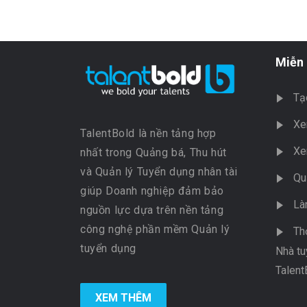
Miễn 
Tạ
Xe
TalentBold là nền tảng hợp
Xe
nhất trong Quảng bá, Thu hút
và Quản lý Tuyển dụng nhân tài
Qu
giúp Doanh nghiệp đảm bảo
Là
nguồn lực dựa trên nền tảng
công nghệ phần mềm Quản lý
Th
tuyển dụng
Nhà tu
Talent
XEM THÊM