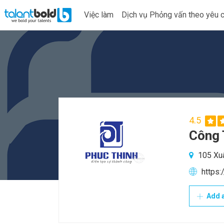
Việc làm
Dịch vụ Phỏng vấn theo yêu 
4.5
Công 
105 Xuâ
https:
Add a