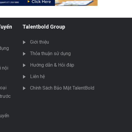
Tuyển
Talentbold Group
Giới thiệu
dụng
Thỏa thuận sử dụng
Hướng dẫn & Hỏi đáp
 nội
Liên hệ
oại
Chính Sách Bảo Mật TalentBold
trước
tuyển