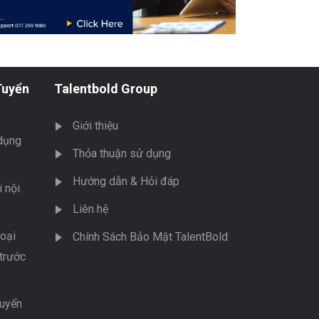
Tuyển
Talentbold Group
Giới thiệu
dụng
Thỏa thuận sử dụng
Hướng dẫn & Hỏi đáp
 nội
Liên hệ
oại
Chính Sách Bảo Mật TalentBold
trước
tuyển