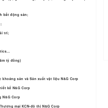
ch bất động sản;
g;
i trí;
stics…
răm tỷ đồng)
c khoáng sản và Sản xuất vật liệu N&G Corp
hiết kế N&G Corp
ng N&G Corp
-Thương mại KCN-đô thị N&G Corp