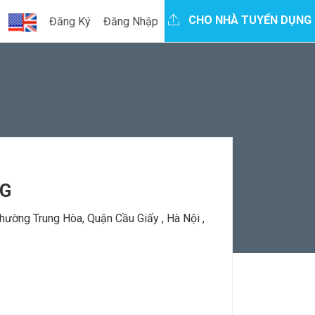
CHO NHÀ TUYỂN DỤNG
Đăng Ký
Đăng Nhập
&G
ường Trung Hòa, Quận Cầu Giấy , Hà Nội ,