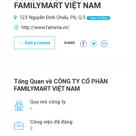
FAMILYMART VIỆT NAM
123 Nguyễn Đình Chiểu, P.6, Q.3
View on Map
http://www.famima.vn/
Add a review
SHARE:
Tổng Quan về CÔNG TY CỔ PHẦN
FAMILYMART VIỆT NAM
Quy mô công ty
>
Công việc đã đăng
0