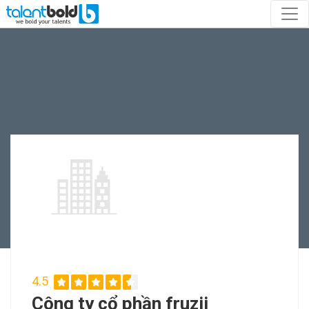
4.5
Công ty cổ phần fruzii