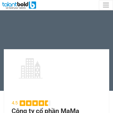
4.5
Công ty cổ phần MaMa