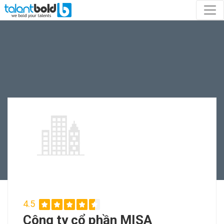
4.5
Công ty cổ phần MISA