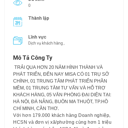
0
Thành lập
Lĩnh vực
Dịch vụ khách hàng ,
Mô Tả Công Ty
TRẢI QUA HƠN 20 NĂM HÌNH THÀNH VÀ
PHÁT TRIỂN, ĐẾN NAY MISA CÓ 01 TRỤ SỞ
CHÍNH, 01 TRUNG TÂM PHÁT TRIỂN PHẦN
MỀM, 01 TRUNG TÂM TƯ VẤN VÀ HỖ TRỢ
KHÁCH HÀNG, 05 VĂN PHÒNG ĐẠI DIỆN TẠI:
HÀ NỘI, ĐÀ NẴNG, BUÔN MA THUỘT, TP.HỒ
CHÍ MINH, CẦN THƠ.
Với hơn 179.000 khách hàng Doanh nghiệp,
HCSN và đơn vị xã/phường cùng hơn 1 triệu