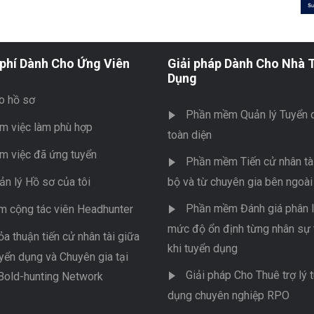
phí Dành Cho Ứng Viên
Giải pháp Dành Cho Nhà 
Dụng
o hồ sơ
Phần mềm Quản lý Tuyển 
m việc làm phù hợp
toàn diện
m việc đã ứng tuyển
Phần mềm Tiến cử nhân tài
ản lý Hồ sơ của tôi
bộ và từ chuyên gia bên ngoài
Phần mềm Đánh giá phân l
m cộng tác viên Headhunter
mức độ ổn định từng nhân sự 
ỏa thuận tiến cử nhân tài giữa
khi tuyển dụng
yển dụng và Chuyên gia tại
Giải pháp Cho Thuê trợ lý 
Bold-hunting Network
dụng chuyên nghiệp RPO