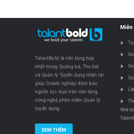
Miễn 
Tạ
Xe
TalentBold là nền tảng hợp
Xe
nhất trong Quảng bá, Thu hút
và Quản lý Tuyển dụng nhân tài
Qu
giúp Doanh nghiệp đảm bảo
Là
nguồn lực dựa trên nền tảng
công nghệ phần mềm Quản lý
Th
tuyển dụng
Nhà tu
Talent
XEM THÊM