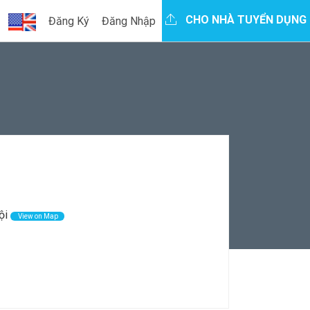
CHO NHÀ TUYỂN DỤNG
Đăng Ký
Đăng Nhập
ội
View on Map