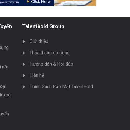
Tuyển
Talentbold Group
Giới thiệu
dụng
Thỏa thuận sử dụng
Hướng dẫn & Hỏi đáp
 nội
Liên hệ
oại
Chính Sách Bảo Mật TalentBold
trước
tuyển