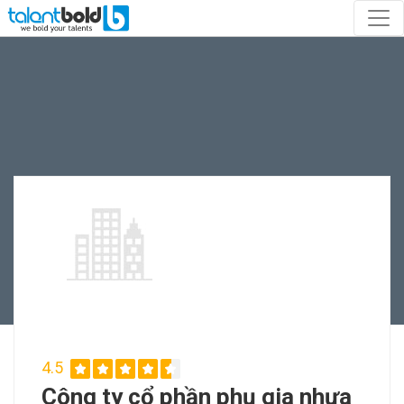
4.5
Công ty cổ phần phụ gia nhựa