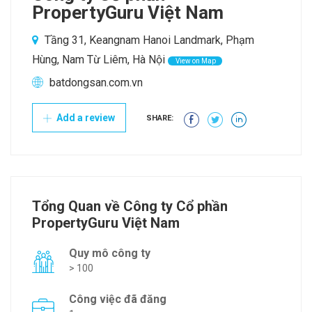
PropertyGuru Việt Nam
Tầng 31, Keangnam Hanoi Landmark, Phạm
Hùng, Nam Từ Liêm, Hà Nội
View on Map
batdongsan.com.vn
Add a review
SHARE:
Tổng Quan về Công ty Cổ phần
PropertyGuru Việt Nam
Quy mô công ty
> 100
Công việc đã đăng