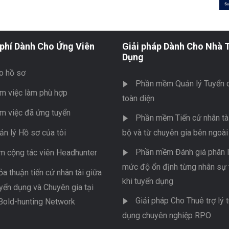
phí Dành Cho Ứng Viên
Giải pháp Dành Cho Nhà 
Dụng
o hồ sơ
Phần mềm Quản lý Tuyển 
m việc làm phù hợp
toàn diện
m việc đã ứng tuyển
Phần mềm Tiến cử nhân tài
ản lý Hồ sơ của tôi
bộ và từ chuyên gia bên ngoài
Phần mềm Đánh giá phân l
m cộng tác viên Headhunter
mức độ ổn định từng nhân sự 
ỏa thuận tiến cử nhân tài giữa
khi tuyển dụng
yển dụng và Chuyên gia tại
Giải pháp Cho Thuê trợ lý 
Bold-hunting Network
dụng chuyên nghiệp RPO