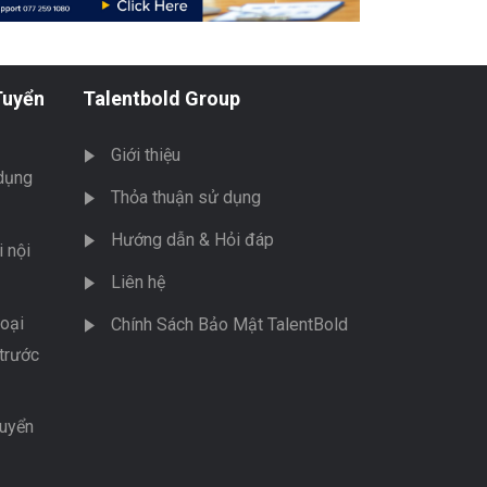
Tuyển
Talentbold Group
Giới thiệu
dụng
Thỏa thuận sử dụng
Hướng dẫn & Hỏi đáp
 nội
Liên hệ
oại
Chính Sách Bảo Mật TalentBold
trước
tuyển