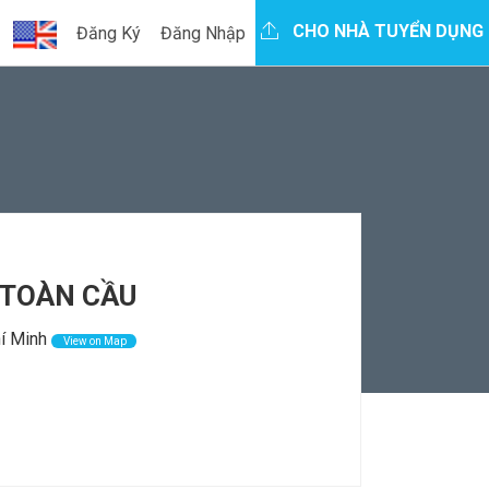
CHO NHÀ TUYỂN DỤNG
Đăng Ký
Đăng Nhập
 TOÀN CẦU
í Minh
View on Map