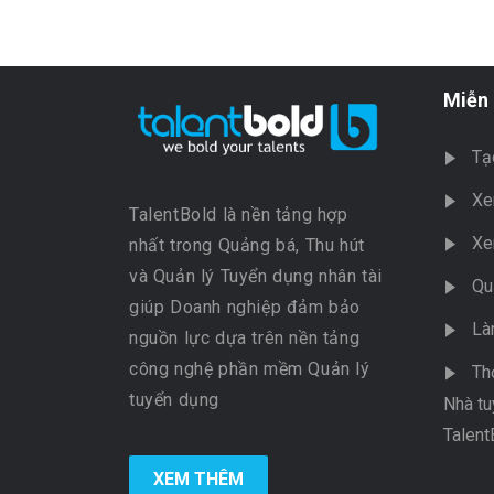
Miễn 
Tạ
Xe
TalentBold là nền tảng hợp
Xe
nhất trong Quảng bá, Thu hút
và Quản lý Tuyển dụng nhân tài
Qu
giúp Doanh nghiệp đảm bảo
Là
nguồn lực dựa trên nền tảng
công nghệ phần mềm Quản lý
Th
tuyển dụng
Nhà tu
Talent
XEM THÊM