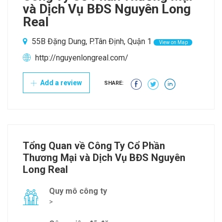
và Dịch Vụ BĐS Nguyên Long
Real
55B Đặng Dung, P.Tân Định, Quận 1
View on Map
http://nguyenlongreal.com/
Add a review
SHARE:
Tổng Quan về Công Ty Cổ Phần
Thương Mại và Dịch Vụ BĐS Nguyên
Long Real
Quy mô công ty
>