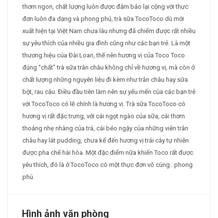
thơm ngon, chất lượng luôn được đảm bảo lại cộng với thực
đơn luôn đa dạng và phong phú, trà sữa TocoToco dù mới
xuất hiện tại Việt Nam chưa lâu nhưng đã chiếm được rất nhiều
sự yêu thích của nhiều gia đình cũng như các bạn trẻ. Là một
thương hiệu của Đài Loan, thế nên hương vị của Toco Toco
đúng “chất” trà sữa trân châu không chỉ về hương vị, mà còn ở
chất lượng những nguyên liệu đi kèm như trân châu hay sữa
bột, rau câu. Điều đầu tiên làm nên sự yếu mến của các bạn trẻ
với TocoToco có lẽ chính là hương vị. Trà sữa TocoToco có
hương vị rất đặc trưng, với cái ngọt ngào của sữa, cái thơm
thoảng nhẹ nhàng của trà, cái béo ngậy của những viên trân
châu hay lát pudding, chưa kể đến hương vị trái cây tự nhiên
được pha chế hài hòa. Một đặc điểm nữa khiến Toco rất được
yêu thích, đó là ở TocoToco có một thực đơn vô cùng.. phong
phú.
Hình ảnh văn phòng