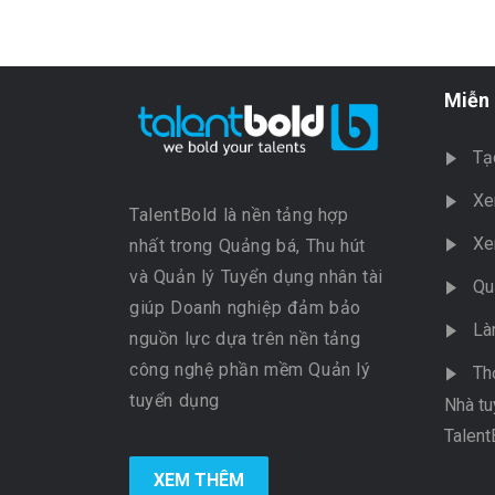
Miễn 
Tạ
Xe
TalentBold là nền tảng hợp
Xe
nhất trong Quảng bá, Thu hút
và Quản lý Tuyển dụng nhân tài
Qu
giúp Doanh nghiệp đảm bảo
Là
nguồn lực dựa trên nền tảng
công nghệ phần mềm Quản lý
Th
tuyển dụng
Nhà tu
Talent
XEM THÊM