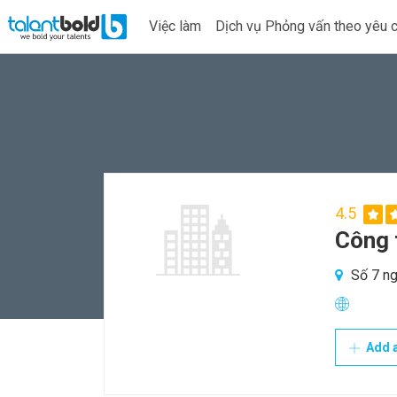
Việc làm
Dịch vụ Phỏng vấn theo yêu 
4.5
Công t
Số 7 ng
Add a