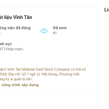
L
t liệu Vĩnh Tân
ông việc đã đăng
Đã xem
2
81
ĩnh vực
NTT-Phần mềm ,
 dịch Vinh Tan Material Joint Stock Company có mã số
018. Địa chỉ: Số 7 ngõ 11 Việt Hưng, Phường Việt
g ký & quản lý bởi .
 công trình xây dựng