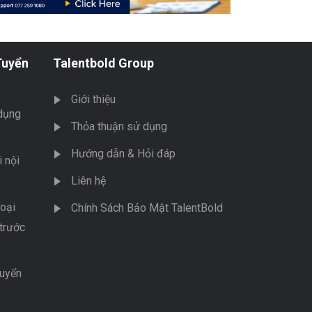
Tuyển
Talentbold Group
Giới thiệu
dụng
Thỏa thuận sử dụng
Hướng dẫn & Hỏi đáp
 nội
Liên hệ
oại
Chính Sách Bảo Mật TalentBold
trước
tuyển