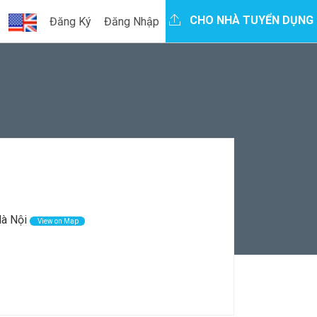
CHO NHÀ TUYỂN DỤNG
Đăng Ký
Đăng Nhập
Hà Nội
View on Map