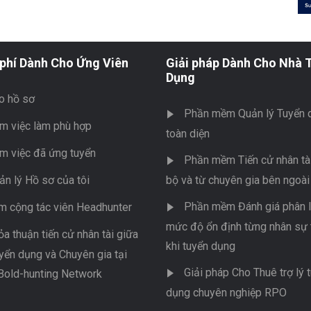
phí Dành Cho Ứng Viên
Giải pháp Dành Cho Nhà 
Dụng
o hồ sơ
Phần mềm Quản lý Tuyển 
m việc làm phù hợp
toàn diện
m việc đã ứng tuyển
Phần mềm Tiến cử nhân tài
ản lý Hồ sơ của tôi
bộ và từ chuyên gia bên ngoài
Phần mềm Đánh giá phân l
m cộng tác viên Headhunter
mức độ ổn định từng nhân sự 
ỏa thuận tiến cử nhân tài giữa
khi tuyển dụng
yển dụng và Chuyên gia tại
Giải pháp Cho Thuê trợ lý 
Bold-hunting Network
dụng chuyên nghiệp RPO