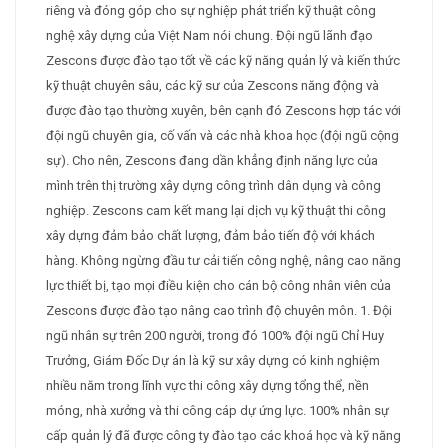
riêng và đóng góp cho sự nghiệp phát triển kỹ thuật công
nghệ xây dựng của Việt Nam nói chung. Đội ngũ lãnh đạo
Zescons được đào tạo tốt về các kỹ năng quản lý và kiến thức
kỹ thuật chuyên sâu, các kỹ sư của Zescons năng động và
được đào tạo thường xuyên, bên cạnh đó Zescons hợp tác với
đội ngũ chuyên gia, cố vấn và các nhà khoa học (đội ngũ cộng
sự). Cho nên, Zescons đang dần khẳng định năng lực của
mình trên thị trường xây dựng công trình dân dụng và công
nghiệp. Zescons cam kết mang lại dịch vụ kỹ thuật thi công
xây dựng đảm bảo chất lượng, đảm bảo tiến độ với khách
hàng. Không ngừng đầu tư cải tiến công nghệ, nâng cao năng
lực thiết bị, tạo mọi điều kiện cho cán bộ công nhân viên của
Zescons được đào tạo nâng cao trình độ chuyên môn. 1. Đội
ngũ nhân sự trên 200 người, trong đó 100% đội ngũ Chỉ Huy
Trưởng, Giám Đốc Dự án là kỹ sư xây dựng có kinh nghiệm
nhiều năm trong lĩnh vực thi công xây dựng tổng thể, nền
móng, nhà xưởng và thi công cáp dự ứng lực. 100% nhân sự
cấp quản lý đã được công ty đào tạo các khoá học và kỹ năng