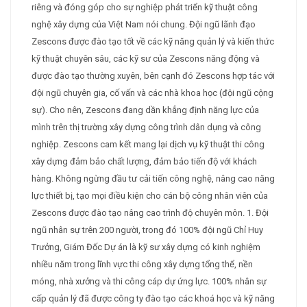
riêng và đóng góp cho sự nghiệp phát triển kỹ thuật công
nghệ xây dựng của Việt Nam nói chung. Đội ngũ lãnh đạo
Zescons được đào tạo tốt về các kỹ năng quản lý và kiến thức
kỹ thuật chuyên sâu, các kỹ sư của Zescons năng động và
được đào tạo thường xuyên, bên cạnh đó Zescons hợp tác với
đội ngũ chuyên gia, cố vấn và các nhà khoa học (đội ngũ cộng
sự). Cho nên, Zescons đang dần khẳng định năng lực của
mình trên thị trường xây dựng công trình dân dụng và công
nghiệp. Zescons cam kết mang lại dịch vụ kỹ thuật thi công
xây dựng đảm bảo chất lượng, đảm bảo tiến độ với khách
hàng. Không ngừng đầu tư cải tiến công nghệ, nâng cao năng
lực thiết bị, tạo mọi điều kiện cho cán bộ công nhân viên của
Zescons được đào tạo nâng cao trình độ chuyên môn. 1. Đội
ngũ nhân sự trên 200 người, trong đó 100% đội ngũ Chỉ Huy
Trưởng, Giám Đốc Dự án là kỹ sư xây dựng có kinh nghiệm
nhiều năm trong lĩnh vực thi công xây dựng tổng thể, nền
móng, nhà xưởng và thi công cáp dự ứng lực. 100% nhân sự
cấp quản lý đã được công ty đào tạo các khoá học và kỹ năng