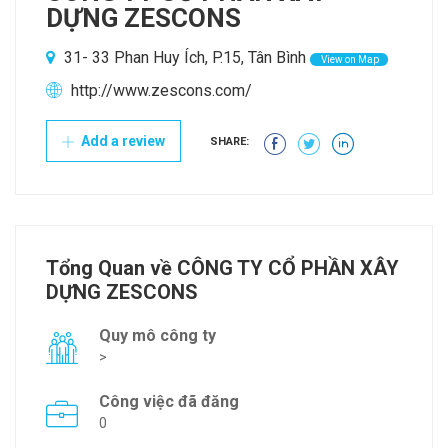
DỰNG ZESCONS
31- 33 Phan Huy Ích, P.15, Tân Bình
View on Map
http://www.zescons.com/
Add a review
SHARE:
Tổng Quan về CÔNG TY CỔ PHẦN XÂY
DỰNG ZESCONS
Quy mô công ty
>
Công việc đã đăng
0