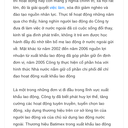
thì hoạt động này còn mang ý nghĩa chính trị, xã hội rất
lớn, đó là giải quyết
việc làm
, xóa đói giảm nghèo và
đào tạo nguồn nhân lực. Thực tế hoạt động những năm
qua cho thấy, hàng nghìn người lao động do Công ty
đưa đi làm việc ở nước ngoài đã có cuộc sống đổi thay,
kinh tế gia đình phát triển, không ít trẻ em được học
hành đầy đủ nhờ tiền bố mẹ lao động ở nước ngoài gửi
về. Mặt khác từ năm 2002 đến năm 2006 nguồn lợi
nhuận từ xuất khẩu lao động đã góp phần giữ ổn định
đơn vị, năm 2005 Công ty thực hiện cổ phần hóa với
hình thức Nhà nước nắm giữ cổ phần chi phối để chỉ
đạo hoạt động xuất khẩu lao động
Là một trong những đơn vị đi đầu trong lĩnh vực xuất
khẩu lao động, Công ty đã biết phát huy lợi thế, tăng
cường các hoạt động tuyên truyền, tuyển chọn lao
động, xây dựng thương hiệu trên cơ sở lòng tin của
người lao động và của chủ sử dụng lao động nước
ngoài. Thương hiệu Batimex trong xuất khẩu lao động