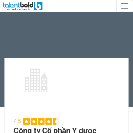
4.5
Công ty Cổ phần Y dược